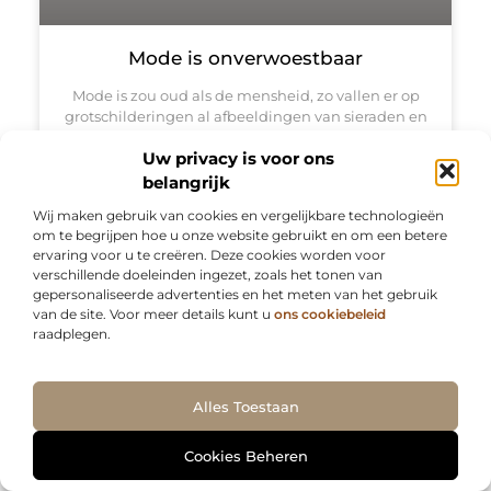
Mode is onverwoestbaar
Mode is zou oud als de mensheid, zo vallen er op
grotschilderingen al afbeeldingen van sieraden en
kleurige kledij te bewonderen. Volgens de
Uw privacy is voor ons
beroemde modefotograaf Cecil Beaton is mode
onverwoestbaar. Hij onderstreepte deze uitspraak
belangrijk
door
Wij maken gebruik van cookies en vergelijkbare technologieën
om te begrijpen hoe u onze website gebruikt en om een betere
ervaring voor u te creëren. Deze cookies worden voor
verschillende doeleinden ingezet, zoals het tonen van
gepersonaliseerde advertenties en het meten van het gebruik
BEDRIJVEN
van de site. Voor meer details kunt u
ons cookiebeleid
raadplegen.
Ga Naar Bo
Alles Toestaan
Cookies Beheren