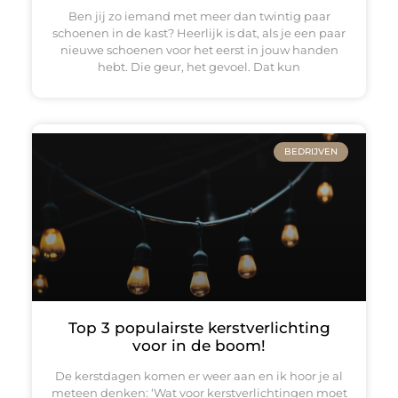
Ben jij zo iemand met meer dan twintig paar
schoenen in de kast? Heerlijk is dat, als je een paar
nieuwe schoenen voor het eerst in jouw handen
hebt. Die geur, het gevoel. Dat kun
BEDRIJVEN
Top 3 populairste kerstverlichting
voor in de boom!
De kerstdagen komen er weer aan en ik hoor je al
meteen denken: ‘Wat voor kerstverlichtingen moet