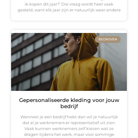
ik kopen dit jaar?’ Die vraag wordt heel vaak
gesteld, want elk jaar zijn er natuurlijk weer andere
BEDRIJVEN
Gepersonaliseerde kleding voor jouw
bedrijf
Wanneer je een bedrijf hebt dan wil je natuurlijk
dat al je werknemers er representatief uit zien.
Vaak kunnen werknemers zelf kiezen wat ze
dragen tijdens het werk, maar voor sommige