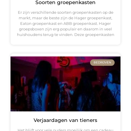
Soorten groepenkasten
Er zijn verschillende soorten groepenkasten op de
markt, maar de beste zijn de Hager groepenkast,
Eaton groepenkast en ABB groepenkast. Hager
groepsboxen zijn erg populair en daarom in veel
huishoudens terug te vinden. Deze groepenkasten
BEDRIJVEN
Verjaardagen van tieners
Het blijft voor vele ouders moeilijk om een cadeau