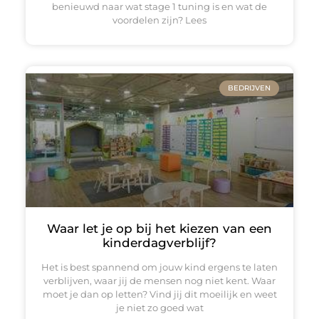
benieuwd naar wat stage 1 tuning is en wat de
voordelen zijn? Lees
BEDRIJVEN
Waar let je op bij het kiezen van een
kinderdagverblijf?
Het is best spannend om jouw kind ergens te laten
verblijven, waar jij de mensen nog niet kent. Waar
moet je dan op letten? Vind jij dit moeilijk en weet
je niet zo goed wat