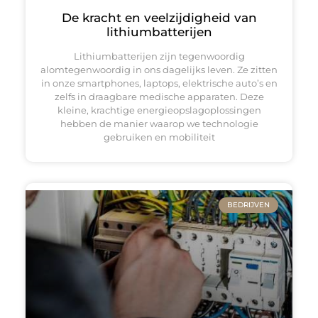
De kracht en veelzijdigheid van
lithiumbatterijen
Lithiumbatterijen zijn tegenwoordig
alomtegenwoordig in ons dagelijks leven. Ze zitten
in onze smartphones, laptops, elektrische auto’s en
zelfs in draagbare medische apparaten. Deze
kleine, krachtige energieopslagoplossingen
hebben de manier waarop we technologie
gebruiken en mobiliteit
BEDRIJVEN