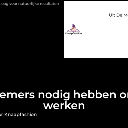
ke resultaten
Bouwen aan een luxueuze garderobe in een kled
Uit De M
nemers nodig hebben om
werken
or Knaapfashion