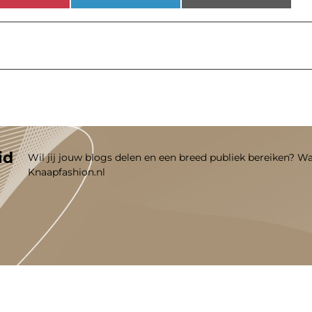
id
Wil jij jouw blogs delen en een breed publiek bereiken? W
Knaapfashion.nl