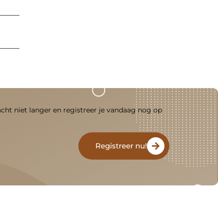
acht niet langer en registreer je vandaag nog op
Registreer nu!