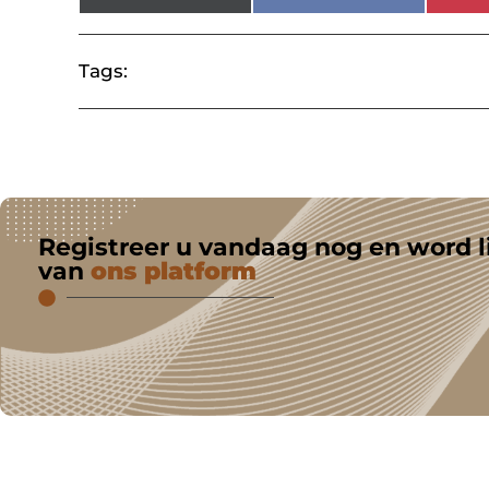
Tags:
Registreer u vandaag nog en word l
van
ons platform