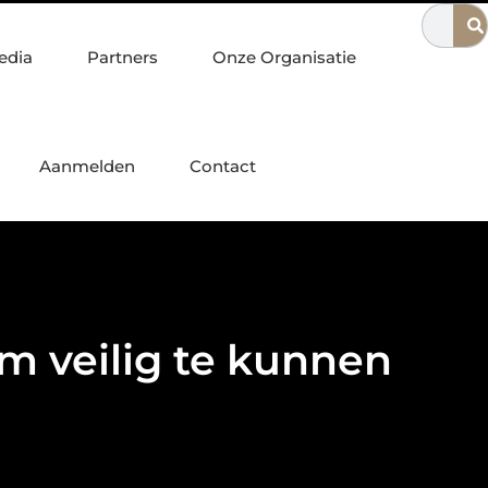
ingwinkel in Nijmegen
Waarom een escaperoom ideaal is voor 
edia
Partners
Onze Organisatie
Aanmelden
Contact
 veilig te kunnen