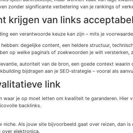
en zonder significante verbetering van je rankings of verke
t krijgen van links acceptabe
ilding een verantwoorde keuze kan zijn – mits je voorwaard
hebben: degelijke content, een heldere structuur, technische
ebben op welke pagina’s of zoekwoorden je wilt versterken, 
evantie, autoriteit van de bron, een goede context waarin de 
inkbuilding bijdragen aan je SEO-strategie – vooral als aanvu
itatieve link
en waar je op moet letten om kwaliteit te garanderen. Hier
covolle backlinks.
 niche. Als jouw site bijvoorbeeld gaat over reizen, dan is e
 over elektronica.