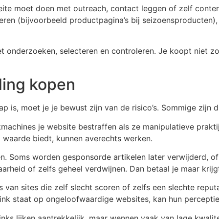
oeite moet doen met outreach, contact leggen of zelf conte
teren (bijvoorbeeld productpagina’s bij seizoensproducten)
t onderzoeken, selecteren en controleren. Je koopt niet zo
lding kopen
tap is, moet je je bewust zijn van de risico’s. Sommige zijn
machines je website bestraffen als ze manipulatieve prakti
nig waarde biedt, kunnen averechts werken.
en. Soms worden gesponsorde artikelen later verwijderd, of
rheid of zelfs geheel verdwijnen. Dan betaal je maar krijgt
 van sites die zelf slecht scoren of zelfs een slechte repu
 link staat op ongeloofwaardige websites, kan hun percepti
inks lijken aantrekkelijk, maar wennen vaak van lage kwaliteit