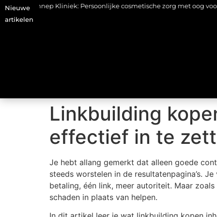
nnep Kliniek: Persoonlijke cosmetische zorg met oog voor natuurlijk
Nieuwe
artikelen
Linkbuilding kopen
effectief in te zet
Je hebt allang gemerkt dat alleen goede conte
steeds worstelen in de resultatenpagina’s. Je 
betaling, één link, meer autoriteit. Maar zoal
schaden in plaats van helpen.
In dit artikel leer je wat linkbuilding kopen 