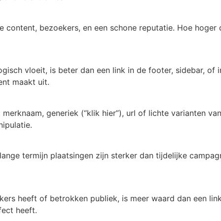
 content, bezoekers, en een schone reputatie. Hoe hoger de 
logisch vloeit, is beter dan een link in de footer, sidebar, o
nt maakt uit.
merknaam, generiek (“klik hier”), url of lichte varianten v
ipulatie.
f lange termijn plaatsingen zijn sterker dan tijdelijke camp
ekers heeft of betrokken publiek, is meer waard dan een li
fect heeft.