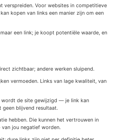
nt verspreiden. Voor websites in competitieve
, kan kopen van links een manier zijn om een
maar een link; je koopt potentiële waarde, en
 direct zichtbaar; andere werken sluipend.
jken vermoeden. Links van lage kwaliteit, van
 wordt de site gewijzigd — je link kan
 geen blijvend resultaat.
tatie hebben. Die kunnen het vertrouwen in
e van jou negatief worden.
; dure links zijn niet per definitie beter.