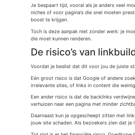
Je bespaart tijd, vooral als je anders veel m
niches of voor pagina’s die snel moeten pres
boost te krijgen.
Toch is deze aanpak niet zonder werk: je moe
die moet kunnen renderen.
De risico’s van linkbui
Voordat je beslist dat dit voor jou de juiste s
Eén groot risico is dat Google of andere zoek
irrelevante sites, of links in content die wei
Een ander risico is dat de backlinks verdwijn
verhuizen naar een pagina met minder zichtbaa
Daarnaast kun je opgescheept zitten met links
jouw site schaden. Als bezoekers zien dat je
Tot slot is er het financiële risico. Goedkope l