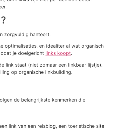
er.
l?
en zorgvuldig hanteert.
 optimalisaties, en idealiter al wat organisch
zodat je doelgericht
links koopt
.
link staat (niet zomaar een linkbaar lijstje).
lling op organische linkbuilding.
 volgen de belangrijkste kenmerken die
en link van een reisblog, een toeristische site