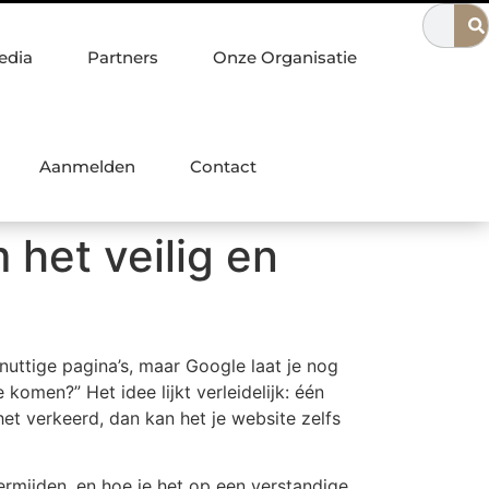
ngwinkel in Nijmegen
Waarom een escaperoom ideaal is voor 
edia
Partners
Onze Organisatie
Aanmelden
Contact
 het veilig en
nuttige pagina’s, maar Google laat je nog
 komen?” Het idee lijkt verleidelijk: één
 het verkeerd, dan kan het je website zelfs
 vermijden, en hoe je het op een verstandige