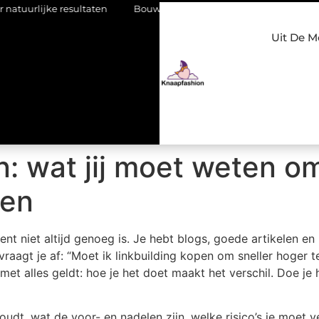
e resultaten
Bouwen aan een luxueuze garderobe in een kledi
Uit De M
: wat jij moet weten om
ten
nt niet altijd genoeg is. Je hebt blogs, goede artikelen en 
vraagt je af: “Moet ik linkbuilding kopen om sneller hoger te
s met alles geldt: hoe je het doet maakt het verschil. Doe je
inhoudt, wat de voor- en nadelen zijn, welke risico’s je moet