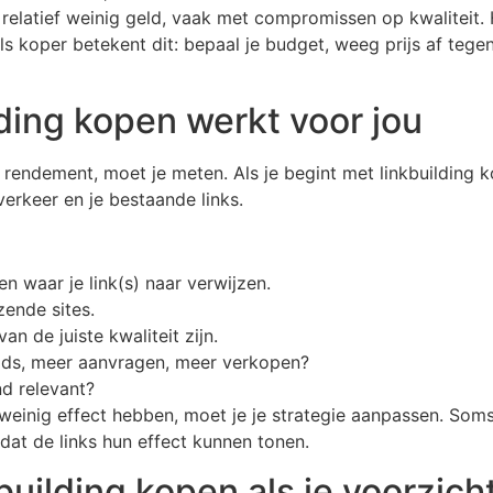
oor relatief weinig geld, vaak met compromissen op kwaliteit
als koper betekent dit: bepaal je budget, weeg prijs af teg
lding kopen werkt voor jou
rendement, moet je meten. Als je begint met linkbuilding k
verkeer en je bestaande links.
n waar je link(s) naar verwijzen.
zende sites.
n de juiste kwaliteit zijn.
eads, meer aanvragen, meer verkopen?
end relevant?
e weinig effect hebben, moet je je strategie aanpassen. S
dat de links hun effect kunnen tonen.
uilding kopen als je voorzichti