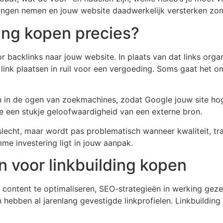
ssingen nemen en jouw website daadwerkelijk versterken zo
ing kopen precies?
r backlinks naar jouw website. In plaats van dat links organ
 link plaatsen in ruil voor een vergoeding. Soms gaat het
wen in de ogen van zoekmachines, zodat Google jouw site h
e een stukje geloofwaardigheid van een externe bron.
e slecht, maar wordt pas problematisch wanneer kwaliteit, tr
mme investering ligt in jouw aanpak.
voor linkbuilding kopen
d content te optimaliseren, SEO-strategieën in werking geze
hebben al jarenlang gevestigde linkprofielen. Linkbuilding 