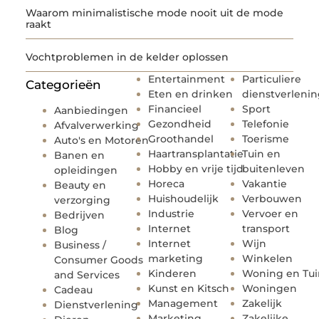
Waarom minimalistische mode nooit uit de mode
raakt
Vochtproblemen in de kelder oplossen
Entertainment
Particuliere
Categorieën
Eten en drinken
dienstverleni
Financieel
Sport
Aanbiedingen
Gezondheid
Telefonie
Afvalverwerking
Groothandel
Toerisme
Auto's en Motoren
Haartransplantatie
Tuin en
Banen en
Hobby en vrije tijd
buitenleven
opleidingen
Horeca
Vakantie
Beauty en
Huishoudelijk
Verbouwen
verzorging
Industrie
Vervoer en
Bedrijven
Internet
transport
Blog
Internet
Wijn
Business /
marketing
Winkelen
Consumer Goods
Kinderen
Woning en Tui
and Services
Kunst en Kitsch
Woningen
Cadeau
Management
Zakelijk
Dienstverlening
Marketing
Zakelijke