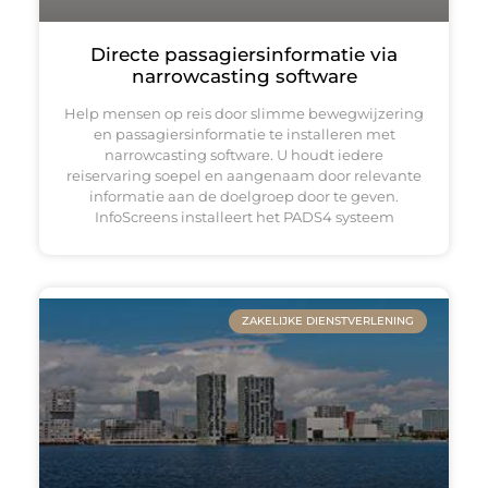
Directe passagiersinformatie via
narrowcasting software
Help mensen op reis door slimme bewegwijzering
en passagiersinformatie te installeren met
narrowcasting software. U houdt iedere
reiservaring soepel en aangenaam door relevante
informatie aan de doelgroep door te geven.
InfoScreens installeert het PADS4 systeem
ZAKELIJKE DIENSTVERLENING