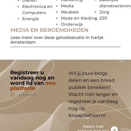
Dieren
Media
dienstverleni
Electronica en
Meubels
Zorg
Computers
Mode en Kleding
ZZP
Energie
Onderwijs
MEDIA EN BEROEMDHEDEN
Lees meer over deze geluidsstudio in hartje
Amsterdam
Registreer u
Wil jij jouw blogs
vandaag nog en
delen en een breed
word lid van
ons
publiek bereiken?
platform
Wacht niet langer en
registreer je vandaag
nog op
Knaapfashion.nl
Neem hier
contact met ons