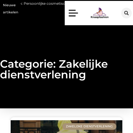
ek: Persoonlijke cosmetische zorg met oog voor natuurlijke resultaten
Nieuwe
artikelen
Categorie: Zakelijke
dienstverlening
ZAKELIJKE DIENSTVERLENING