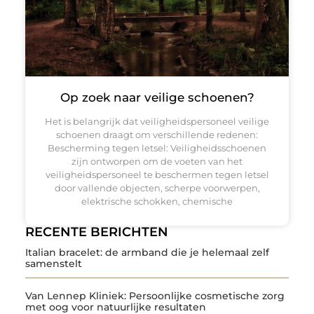
Op zoek naar veilige schoenen?
Het is belangrijk dat veiligheidspersoneel veilige
schoenen draagt om verschillende redenen:
Bescherming tegen letsel: Veiligheidsschoenen
zijn ontworpen om de voeten van het
veiligheidspersoneel te beschermen tegen letsel
door vallende objecten, scherpe voorwerpen,
elektrische schokken, chemische
RECENTE BERICHTEN
Italian bracelet: de armband die je helemaal zelf
samenstelt
Van Lennep Kliniek: Persoonlijke cosmetische zorg
met oog voor natuurlijke resultaten