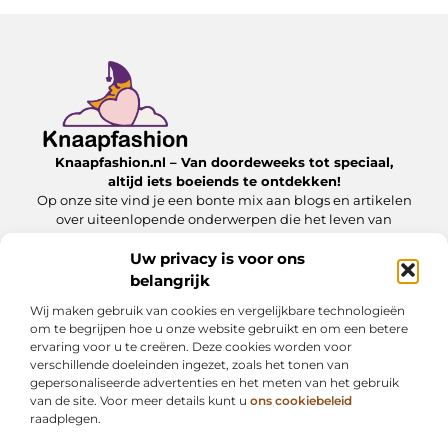
Knaapfashion.nl – Van doordeweeks tot speciaal,
altijd iets boeiends te ontdekken!
Op onze site vind je een bonte mix aan blogs en artikelen
over uiteenlopende onderwerpen die het leven van
alledag nét dat beetje extra geven.
Uw privacy is voor ons
belangrijk
Onze informatie
Wij maken gebruik van cookies en vergelijkbare technologieën
Linkbuilding kopen: wat jij moet weten om het veilig en effectief in te zetten
Inkomsten genereren met mijn website: zo maak jij van je online platform een geldbron
om te begrijpen hoe u onze website gebruikt en om een betere
ervaring voor u te creëren. Deze cookies worden voor
Bericht categorie
verschillende doeleinden ingezet, zoals het tonen van
gepersonaliseerde advertenties en het meten van het gebruik
van de site. Voor meer details kunt u
ons cookiebeleid
raadplegen.