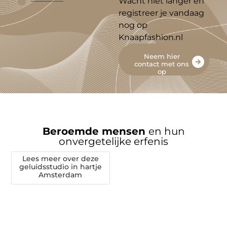
Wacht niet langer en
registreer je vandaag
nog op
Knaapfashion.nl
Neem hier
contact met ons
op
Beroemde mensen
en hun
onvergetelijke erfenis
Lees meer over deze
geluidsstudio in hartje
Amsterdam