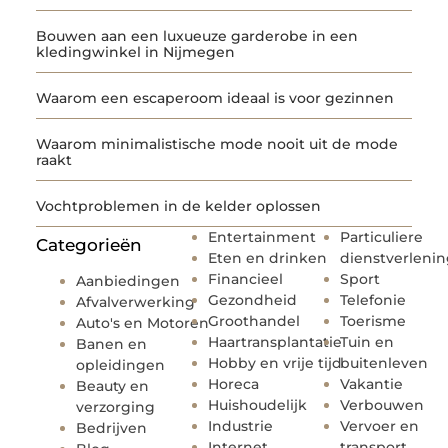
Bouwen aan een luxueuze garderobe in een
kledingwinkel in Nijmegen
Waarom een escaperoom ideaal is voor gezinnen
Waarom minimalistische mode nooit uit de mode
raakt
Vochtproblemen in de kelder oplossen
Entertainment
Particuliere
Categorieën
Eten en drinken
dienstverleni
Financieel
Sport
Aanbiedingen
Gezondheid
Telefonie
Afvalverwerking
Groothandel
Toerisme
Auto's en Motoren
Haartransplantatie
Tuin en
Banen en
Hobby en vrije tijd
buitenleven
opleidingen
Horeca
Vakantie
Beauty en
Huishoudelijk
Verbouwen
verzorging
Industrie
Vervoer en
Bedrijven
Internet
transport