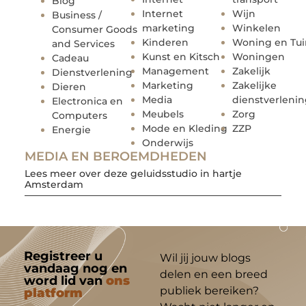
Blog
Internet
Wijn
Business /
marketing
Winkelen
Consumer Goods
Kinderen
Woning en Tui
and Services
Kunst en Kitsch
Woningen
Cadeau
Management
Zakelijk
Dienstverlening
Marketing
Zakelijke
Dieren
Media
dienstverleni
Electronica en
Meubels
Zorg
Computers
Mode en Kleding
ZZP
Energie
Onderwijs
MEDIA EN BEROEMDHEDEN
Lees meer over deze geluidsstudio in hartje
Amsterdam
Registreer u
Wil jij jouw blogs
vandaag nog en
delen en een breed
word lid van
ons
publiek bereiken?
platform