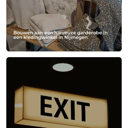
cosmetische behandelingen, wil vooral vertrouwen,
deskundigheid en een natuurlijk resultaat. Van Lennep
Kliniek staat bekend om haar persoonlijke aanpak en
een breed aanbod aan huidverbeterende en
Lees verder
Bouwen aan een luxueuze garderobe in
een kledingwinkel in Nijmegen
Bouwen aan een luxueuze garderobe in
een kledingwinkel in Nijmegen
Een tijdloze garderobe begint met bewuste keuzes. In
plaats van steeds de nieuwste trends te volgen, kiezen
steeds meer mensen voor kleding die jarenlang stijlvol
blijft. De Haas, De Mode, een kledingwinkel in
Nijmegen, helpt
Lees verder