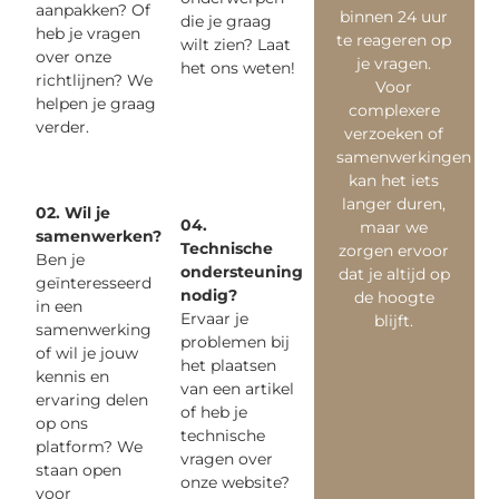
aanpakken? Of
binnen 24 uur
die je graag
heb je vragen
te reageren op
wilt zien? Laat
over onze
je vragen.
het ons weten!
richtlijnen? We
Voor
helpen je graag
complexere
verder.
verzoeken of
samenwerkingen
kan het iets
langer duren,
02. Wil je
04.
maar we
samenwerken?
Technische
zorgen ervoor
Ben je
ondersteuning
dat je altijd op
geïnteresseerd
nodig?
de hoogte
in een
Ervaar je
blijft.
samenwerking
problemen bij
of wil je jouw
het plaatsen
kennis en
van een artikel
ervaring delen
of heb je
op ons
technische
platform? We
vragen over
staan open
onze website?
voor