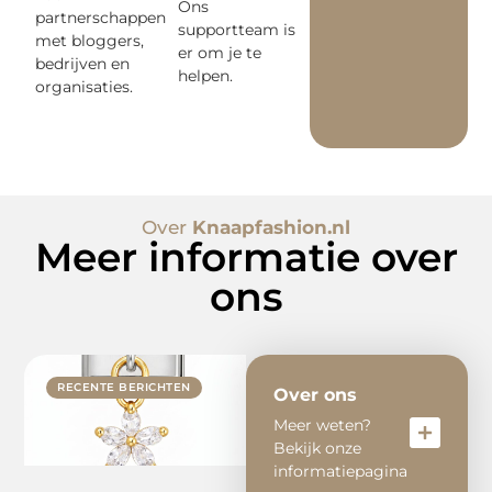
Ons
partnerschappen
supportteam is
met bloggers,
er om je te
bedrijven en
helpen.
organisaties.
Over
Knaapfashion.nl
Meer informatie over
ons
RECENTE BERICHTEN
Over ons
Meer weten?
Bekijk onze
informatiepagina