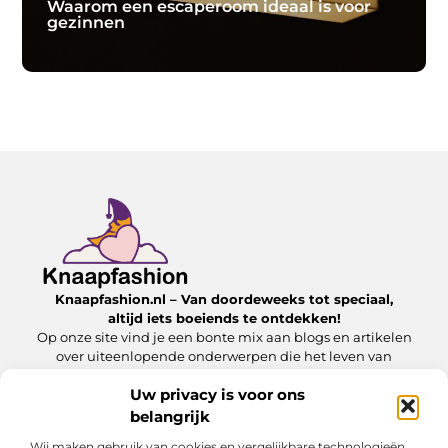
Waarom een escaperoom ideaal is voor
gezinnen
Waarom een escaperoom ideaal is voor
gezinnen
Wanneer je een uitje zoekt waarbij iedereen actief
betrokken is, kan het een uitdaging zijn om een
activiteit te vinden die voor alle leeftijden boeiend blijft.
Een escaperoom biedt hiervoor een uitkomst. In plaats
van
Knaapfashion.nl – Van doordeweeks tot speciaal,
altijd iets boeiends te ontdekken!
Op onze site vind je een bonte mix aan blogs en artikelen
Lees verder
over uiteenlopende onderwerpen die het leven van
alledag nét dat beetje extra geven.
Uw privacy is voor ons
belangrijk
Onze informatie
Wij maken gebruik van cookies en vergelijkbare technologieën
Linkbuilding kopen: wat jij moet weten om het veilig en effectief in te zetten
Inkomsten genereren met mijn website: zo maak jij van je online platform een geldbron