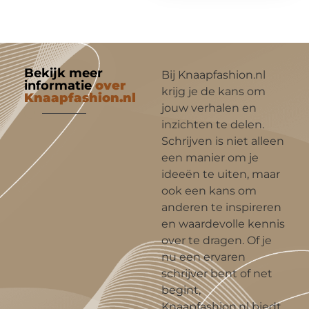
Bekijk meer
Bij Knaapfashion.nl
informatie
over
krijg je de kans om
Knaapfashion.nl
jouw verhalen en
inzichten te delen.
Schrijven is niet alleen
een manier om je
ideeën te uiten, maar
ook een kans om
anderen te inspireren
en waardevolle kennis
over te dragen. Of je
nu een ervaren
schrijver bent of net
begint,
Knaapfashion.nl biedt