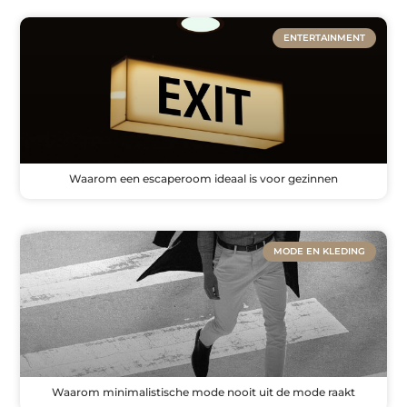
ENTERTAINMENT
Waarom een escaperoom ideaal is voor gezinnen
MODE EN KLEDING
Waarom minimalistische mode nooit uit de mode raakt