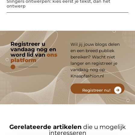
Slingers ontwerpen: kies eerst je tekst, dan het
ontwerp
Registreer u
Wil jij jouw blogs delen
vandaag nog en
en een breed publiek
word lid van
ons
bereiken? Wacht niet
platform
langer en registreer je
vandaag nog op
Knaapfashion.nl
Registreer nu!
Gerelateerde artikelen
die u mogelijk
interesseren