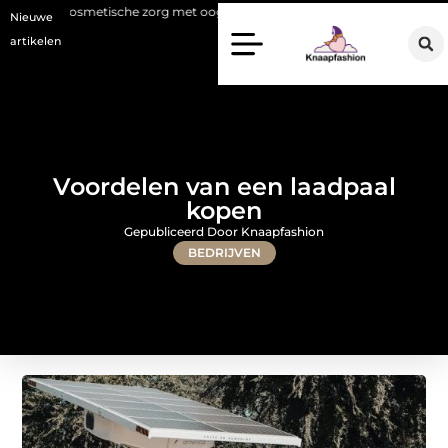
metische zorg met oog voor natuurlijke resultaten
Bouwen aan een lu
Nieuwe
artikelen
Voordelen van een laadpaal
kopen
Gepubliceerd Door Knaapfashion
BEDRIJVEN