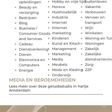
Hobby en vrije tijd
buitenleven
opleidingen
Horeca
Vakantie
Beauty en
Huishoudelijk
Verbouwen
verzorging
Industrie
Vervoer en
Bedrijven
Internet
transport
Blog
Internet
Wijn
Business /
marketing
Winkelen
Consumer Goods
Kinderen
Woning en Tui
and Services
Kunst en Kitsch
Woningen
Cadeau
Management
Zakelijk
Dienstverlening
Marketing
Zakelijke
Dieren
Media
dienstverleni
Electronica en
Meubels
Zorg
Computers
Mode en Kleding
ZZP
Energie
Onderwijs
MEDIA EN BEROEMDHEDEN
Lees meer over deze geluidsstudio in hartje
Amsterdam