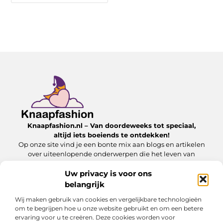
Knaapfashion.nl – Van doordeweeks tot speciaal,
altijd iets boeiends te ontdekken!
Op onze site vind je een bonte mix aan blogs en artikelen
over uiteenlopende onderwerpen die het leven van
alledag nét dat beetje extra geven.
Uw privacy is voor ons
belangrijk
Onze informatie
Wij maken gebruik van cookies en vergelijkbare technologieën
Linkbuilding kopen: wat jij moet weten om het veilig en effectief in te zetten
Inkomsten genereren met mijn website: zo maak jij van je online platform een geldbron
om te begrijpen hoe u onze website gebruikt en om een betere
ervaring voor u te creëren. Deze cookies worden voor
Bericht categorie