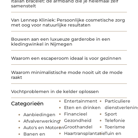
Italian bracelet: de armband die je helemaal zelf
samenstelt
Van Lennep Kliniek: Persoonlijke cosmetische zorg
met oog voor natuurlijke resultaten
Bouwen aan een luxueuze garderobe in een
kledingwinkel in Nijmegen
Waarom een escaperoom ideaal is voor gezinnen
Waarom minimalistische mode nooit uit de mode
raakt
Vochtproblemen in de kelder oplossen
Entertainment
Particuliere
Categorieën
Eten en drinken
dienstverleni
Financieel
Sport
Aanbiedingen
Gezondheid
Telefonie
Afvalverwerking
Groothandel
Toerisme
Auto's en Motoren
Haartransplantatie
Tuin en
Banen en