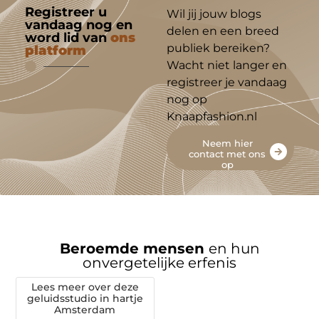
Registreer u
Wil jij jouw blogs
vandaag nog en
delen en een breed
word lid van
ons
publiek bereiken?
platform
Wacht niet langer en
registreer je vandaag
nog op
Knaapfashion.nl
Neem hier
contact met ons
op
Beroemde mensen
en hun
onvergetelijke erfenis
Lees meer over deze
geluidsstudio in hartje
Amsterdam