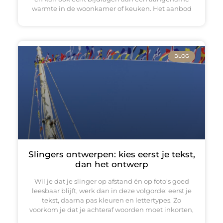
warmte in de woonkamer of keuken. Het aanbod
BLOG
Slingers ontwerpen: kies eerst je tekst,
dan het ontwerp
Wil je dat je slinger op afstand én op foto’s goed
leesbaar blijft, werk dan in deze volgorde: eerst je
tekst, daarna pas kleuren en lettertypes. Zo
voorkom je dat je achteraf woorden moet inkorten,