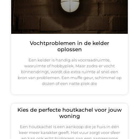
Vochtproblemen in de kelder
oplossen
Een kelder is handig als voorraadruimte,
wasruimte of hobbyplek. Maar zodra er vocht
binnendringt, wordt die extra ruimte al snel een
bron van problemen. Een muffe geur, schimmel op
dozen of een natte plek die
Kies de perfecte houtkachel voor jouw
woning
Een houtkachel is een aankoop die je huis in één
keer meer karakter geeft. Het vuur zorgt voor sfeer
en kan ook echt bijdragen aan een aangename