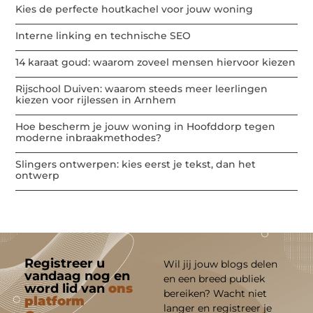
Kies de perfecte houtkachel voor jouw woning
Interne linking en technische SEO
14 karaat goud: waarom zoveel mensen hiervoor kiezen
Rijschool Duiven: waarom steeds meer leerlingen
kiezen voor rijlessen in Arnhem
Hoe bescherm je jouw woning in Hoofddorp tegen
moderne inbraakmethodes?
Slingers ontwerpen: kies eerst je tekst, dan het
ontwerp
Registreer u
Wil jij jouw blogs delen
vandaag nog en
en een breed publiek
word lid van
ons
bereiken? Wacht niet
platform
langer en registreer je