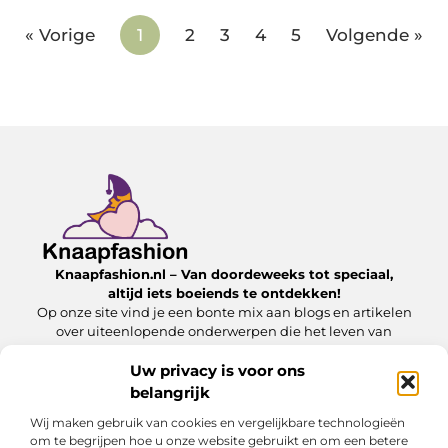
« Vorige
1
2
3
4
5
Volgende »
Knaapfashion.nl – Van doordeweeks tot speciaal,
altijd iets boeiends te ontdekken!
Op onze site vind je een bonte mix aan blogs en artikelen
over uiteenlopende onderwerpen die het leven van
alledag nét dat beetje extra geven.
Uw privacy is voor ons
belangrijk
Onze informatie
Wij maken gebruik van cookies en vergelijkbare technologieën
Linkbuilding kopen: wat jij moet weten om het veilig en effectief in te zetten
Inkomsten genereren met mijn website: zo maak jij van je online platform een geldbron
om te begrijpen hoe u onze website gebruikt en om een betere