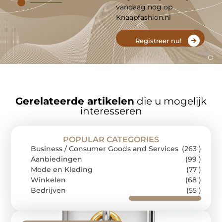
vandaag nog op
Knaapfashion.nl
Registreer nu!
Gerelateerde artikelen
die u mogelijk
interesseren
POPULAR CATEGORIES
Business / Consumer Goods and Services
(263 )
Aanbiedingen
(99 )
Mode en Kleding
(77 )
Winkelen
(68 )
Bedrijven
(55 )