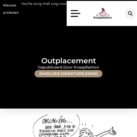
che zorg met oog voor natuurlijke resultaten
Bouwen aan een luxueuz
Nieuwe
artikelen
Outplacement
Gepubliceerd Door Knaapfashion
ZAKELIJKE DIENSTVERLENING