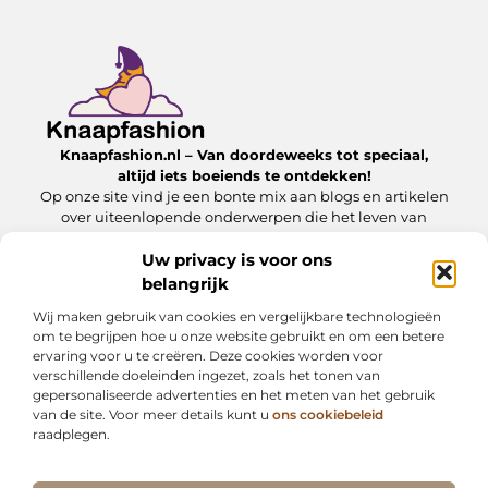
Knaapfashion.nl – Van doordeweeks tot speciaal,
altijd iets boeiends te ontdekken!
Op onze site vind je een bonte mix aan blogs en artikelen
over uiteenlopende onderwerpen die het leven van
alledag nét dat beetje extra geven.
Uw privacy is voor ons
belangrijk
Onze informatie
Wij maken gebruik van cookies en vergelijkbare technologieën
Linkbuilding kopen: wat jij moet weten om het veilig en effectief in te zetten
Inkomsten genereren met mijn website: zo maak jij van je online platform een geldbron
om te begrijpen hoe u onze website gebruikt en om een betere
ervaring voor u te creëren. Deze cookies worden voor
Bericht categorie
verschillende doeleinden ingezet, zoals het tonen van
gepersonaliseerde advertenties en het meten van het gebruik
van de site. Voor meer details kunt u
ons cookiebeleid
raadplegen.