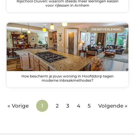
Rijschool Duiven: waarom steeds meer leerlingen kiezen
voor rijlessen in Arnhem
DIENSTVERLENING
Hoe bescherm je jouw woning in Hoofddorp tegen
moderne inbraakmethodes?
« Vorige
1
2
3
4
5
Volgende »