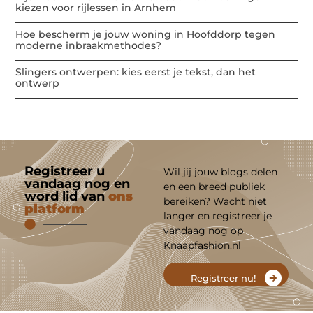
kiezen voor rijlessen in Arnhem
Hoe bescherm je jouw woning in Hoofddorp tegen
moderne inbraakmethodes?
Slingers ontwerpen: kies eerst je tekst, dan het
ontwerp
Registreer u
Wil jij jouw blogs delen
vandaag nog en
en een breed publiek
word lid van
ons
bereiken? Wacht niet
platform
langer en registreer je
vandaag nog op
Knaapfashion.nl
Registreer nu!