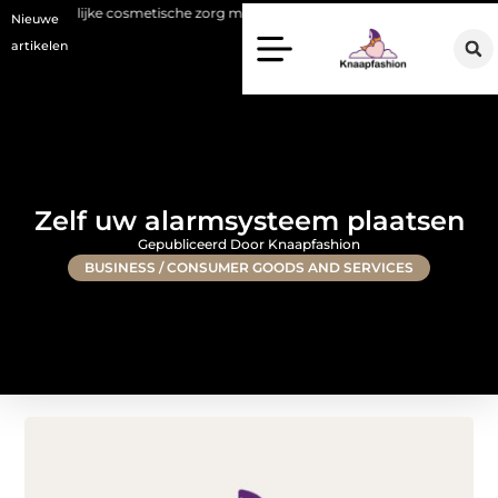
e cosmetische zorg met oog voor natuurlijke resultaten
Bouwen aan e
Nieuwe
artikelen
Zelf uw alarmsysteem plaatsen
Gepubliceerd Door Knaapfashion
BUSINESS / CONSUMER GOODS AND SERVICES