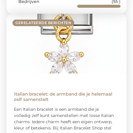
Bedrijven
(55 )
GERELATEERDE BERICHTEN
Italian bracelet: de armband die je helemaal
zelf samenstelt
Een Italian bracelet is een armband die je
volledig zelf kunt samenstellen met losse Italian
charms. Iedere charm heeft een eigen ontwerp,
kleur of betekenis. Bij Italian Bracelet Shop stel