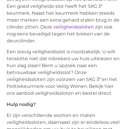
Een goed veilgheids-slot heeft het SKG 3*
keurmerk. Naast het keurmerk hebben steeds
meer merken een extra gehard stalen brug in de
cilinder zitten. Deze
veiligheidssloten
zijn ook
nog eens beveiligd tegen het breken van de
deurcilinder.
Een stevig veiligheidsslot is noodzakelijk. U wilt
tenslotte niet dat inbrekers uw huis uitkiezen en
hun slag slaan! Bent u opzoek naar een
betrouwbaar veiligheidsslot? Onze
veiligheidssloten zijn voorzien van SKG 3* en het
Politiekeurmerk voor Veilig Wonen. Bekijk hier
ons aanbod veiligheidssloten en bestel direct.
Hulp nodig?
Er zijn verschillende soorten en maten
veiligheidssloten, daarnaast zijn er eindeloos veel