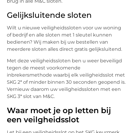
brug in alle M&C sloten.
Gelijksluitende sloten
Wilt u nieuwe veiligheidssloten voor uw woning
of bedrijf en alle sloten met 1 sleutel kunnen
bedienen? Wij maken bij uw bestellen van
meerdere sloten alles direct gratis gelijksluitend.
Met deze veiligheidssloten ben u weer beveiligd
tegen de meest voorkomende
inbrekersmethode waarbij elk veiligheidsslot met
SKG 2* of minder binnen 30 seconden geopend is.
Vernieuw daarom uw veiligheidssloten met een
SKG 3* slot van M&C.
Waar moet je op letten bij
een veilgheidsslot
Let bij een veiligheidsslot op het SKG keurmerk.