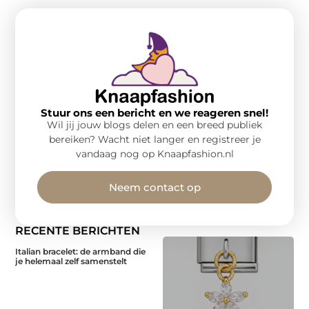
Stuur ons een bericht en we reageren snel!
Wil jij jouw blogs delen en een breed publiek
bereiken? Wacht niet langer en registreer je
vandaag nog op Knaapfashion.nl
Neem contact op
RECENTE BERICHTEN
Italian bracelet: de armband die
je helemaal zelf samenstelt