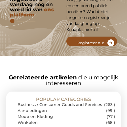
vandaag nog en
en een breed publiek
word lid van
ons
bereiken? Wacht niet
platform
langer en registreer je
vandaag nog op
Knaapfashion.nl
Registreer nu!
Gerelateerde artikelen
die u mogelijk
interesseren
POPULAR CATEGORIES
Business / Consumer Goods and Services
(263 )
Aanbiedingen
(99 )
Mode en Kleding
(77 )
Winkelen
(68 )