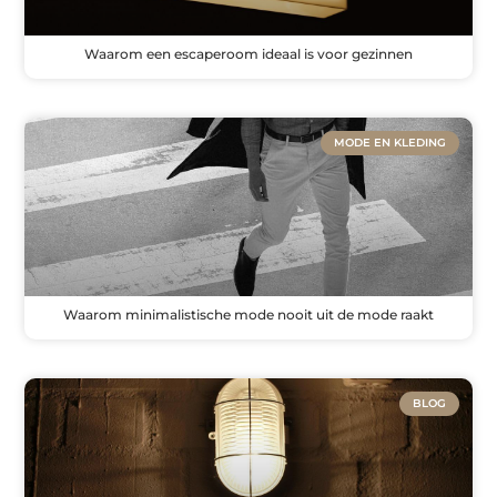
Waarom een escaperoom ideaal is voor gezinnen
MODE EN KLEDING
Waarom minimalistische mode nooit uit de mode raakt
BLOG