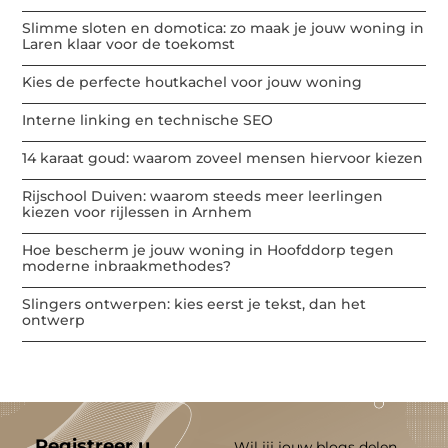
Slimme sloten en domotica: zo maak je jouw woning in
Laren klaar voor de toekomst
Kies de perfecte houtkachel voor jouw woning
Interne linking en technische SEO
14 karaat goud: waarom zoveel mensen hiervoor kiezen
Rijschool Duiven: waarom steeds meer leerlingen
kiezen voor rijlessen in Arnhem
Hoe bescherm je jouw woning in Hoofddorp tegen
moderne inbraakmethodes?
Slingers ontwerpen: kies eerst je tekst, dan het
ontwerp
Registreer u
Wil jij jouw blogs delen