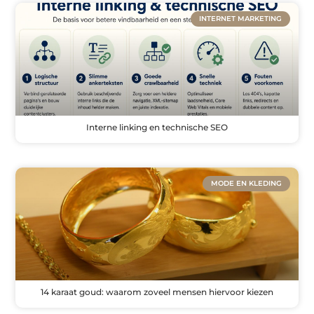
INTERNET MARKETING
Interne linking en technische SEO
MODE EN KLEDING
14 karaat goud: waarom zoveel mensen hiervoor kiezen