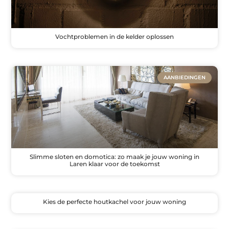
Vochtproblemen in de kelder oplossen
AANBIEDINGEN
Slimme sloten en domotica: zo maak je jouw woning in
Laren klaar voor de toekomst
Kies de perfecte houtkachel voor jouw woning