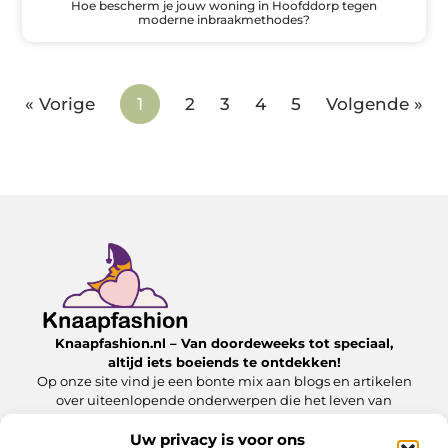
Hoe bescherm je jouw woning in Hoofddorp tegen
moderne inbraakmethodes?
« Vorige
1
2
3
4
5
Volgende »
Knaapfashion.nl – Van doordeweeks tot speciaal,
altijd iets boeiends te ontdekken!
Op onze site vind je een bonte mix aan blogs en artikelen
over uiteenlopende onderwerpen die het leven van
alledag nét dat beetje extra geven.
Uw privacy is voor ons