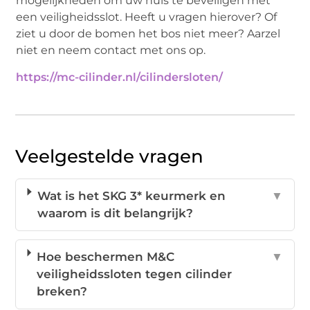
mogelijkheden om uw huis te beveiligen met
een veiligheidsslot. Heeft u vragen hierover? Of
ziet u door de bomen het bos niet meer? Aarzel
niet en neem contact met ons op.
https://mc-cilinder.nl/cilindersloten/
Veelgestelde vragen
Wat is het SKG 3* keurmerk en
▼
waarom is dit belangrijk?
Hoe beschermen M&C
▼
veiligheidssloten tegen cilinder
breken?