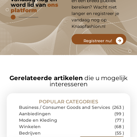
en een breed publiek
word lid van
ons
bereiken? Wacht niet
platform
langer en registreer je
vandaag nog op
Knaapfashion.nl
Registreer nu!
Gerelateerde artikelen
die u mogelijk
interesseren
POPULAR CATEGORIES
Business / Consumer Goods and Services
(263 )
Aanbiedingen
(99 )
Mode en Kleding
(77 )
Winkelen
(68 )
Bedrijven
(55 )