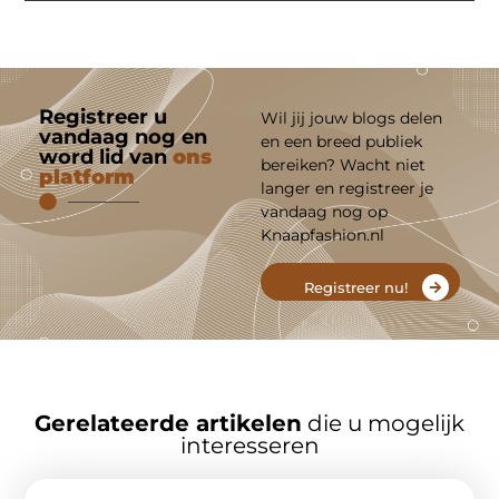
Registreer u
Wil jij jouw blogs delen
vandaag nog en
en een breed publiek
word lid van
ons
bereiken? Wacht niet
platform
langer en registreer je
vandaag nog op
Knaapfashion.nl
Registreer nu!
Gerelateerde artikelen
die u mogelijk
interesseren