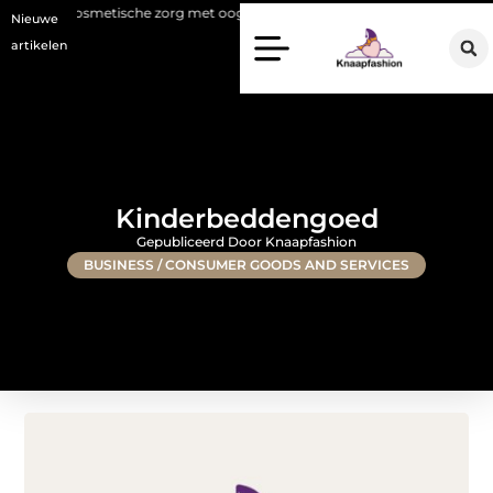
metische zorg met oog voor natuurlijke resultaten
Bouwen aan een lu
Nieuwe
artikelen
Kinderbeddengoed
Gepubliceerd Door Knaapfashion
BUSINESS / CONSUMER GOODS AND SERVICES