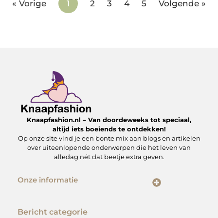
« Vorige
1
2
3
4
5
Volgende »
Knaapfashion.nl – Van doordeweeks tot speciaal,
altijd iets boeiends te ontdekken!
Op onze site vind je een bonte mix aan blogs en artikelen
over uiteenlopende onderwerpen die het leven van
alledag nét dat beetje extra geven.
Onze informatie
Linkbuilding kopen: wat jij moet weten om het veilig en effectief in te zetten
Inkomsten genereren met mijn website: zo maak jij van je online platform een geldbron
Bericht categorie