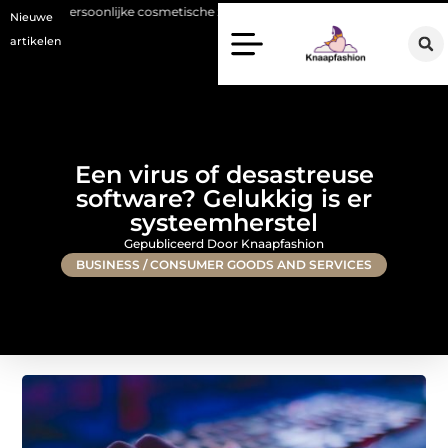
onlijke cosmetische zorg met oog voor natuurlijke resultaten
Bouwen 
Nieuwe
artikelen
Een virus of desastreuse
software? Gelukkig is er
systeemherstel
Gepubliceerd Door Knaapfashion
BUSINESS / CONSUMER GOODS AND SERVICES