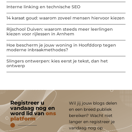
Interne linking en technische SEO
14 karaat goud: waarom zoveel mensen hiervoor kiezen
Rijschool Duiven: waarom steeds meer leerlingen
kiezen voor rijlessen in Arnhem
Hoe bescherm je jouw woning in Hoofddorp tegen
moderne inbraakmethodes?
Slingers ontwerpen: kies eerst je tekst, dan het
ontwerp
Registreer u
Wil jij jouw blogs delen
vandaag nog en
en een breed publiek
word lid van
ons
bereiken? Wacht niet
platform
langer en registreer je
vandaag nog op