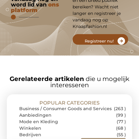
en een breed publiek
word lid van
ons
bereiken? Wacht niet
platform
langer en registreer je
vandaag nog op
Knaapfashion.nl
Registreer nu!
Gerelateerde artikelen
die u mogelijk
interesseren
POPULAR CATEGORIES
Business / Consumer Goods and Services
(263 )
Aanbiedingen
(99 )
Mode en Kleding
(77 )
Winkelen
(68 )
Bedrijven
(55 )