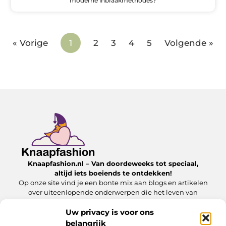
moderne inbraakmethodes?
« Vorige
1
2
3
4
5
Volgende »
Knaapfashion.nl – Van doordeweeks tot speciaal,
altijd iets boeiends te ontdekken!
Op onze site vind je een bonte mix aan blogs en artikelen
over uiteenlopende onderwerpen die het leven van
alledag nét dat beetje extra geven.
Uw privacy is voor ons
belangrijk
Onze informatie