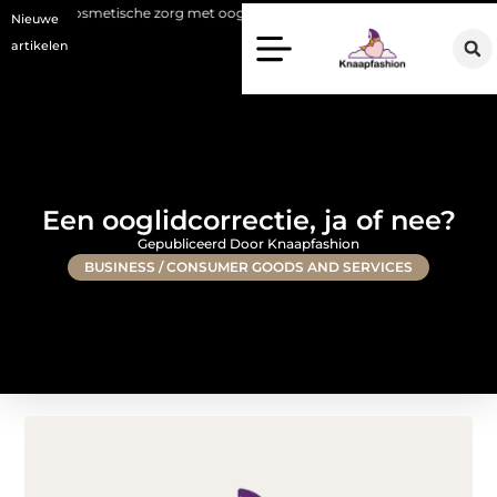
metische zorg met oog voor natuurlijke resultaten
Bouwen aan een lu
Nieuwe
artikelen
Een ooglidcorrectie, ja of nee?
Gepubliceerd Door Knaapfashion
BUSINESS / CONSUMER GOODS AND SERVICES