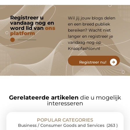
Registreer u
Wil jij jouw blogs delen
vandaag nog en
en een breed publiek
word lid van
ons
bereiken? Wacht niet
platform
langer en registreer je
vandaag nog op
Knaapfashion.nl
Registreer nu!
Gerelateerde artikelen
die u mogelijk
interesseren
POPULAR CATEGORIES
Business / Consumer Goods and Services
(263 )