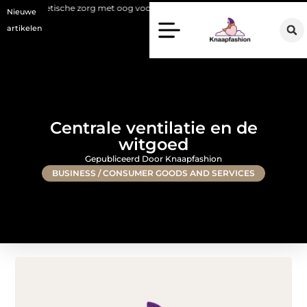
he zorg met oog voor natuurlijke resultaten
Bouwen aan een luxueuze
Nieuwe
artikelen
Centrale ventilatie en de
witgoed
Gepubliceerd Door Knaapfashion
BUSINESS / CONSUMER GOODS AND SERVICES