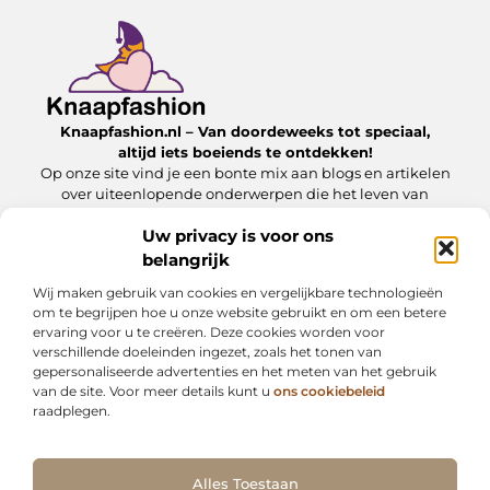
Knaapfashion.nl – Van doordeweeks tot speciaal,
altijd iets boeiends te ontdekken!
Op onze site vind je een bonte mix aan blogs en artikelen
over uiteenlopende onderwerpen die het leven van
alledag nét dat beetje extra geven.
Uw privacy is voor ons
belangrijk
Onze informatie
Wij maken gebruik van cookies en vergelijkbare technologieën
Linkbuilding kopen: wat jij moet weten om het veilig en effectief in te zetten
Inkomsten genereren met mijn website: zo maak jij van je online platform een geldbron
om te begrijpen hoe u onze website gebruikt en om een betere
ervaring voor u te creëren. Deze cookies worden voor
Bericht categorie
verschillende doeleinden ingezet, zoals het tonen van
gepersonaliseerde advertenties en het meten van het gebruik
van de site. Voor meer details kunt u
ons cookiebeleid
raadplegen.
Ga Naar Bo
Alles Toestaan