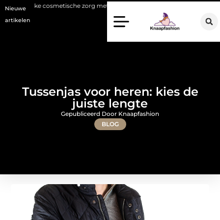
e cosmetische zorg met oog voor natuurlijke resultaten
Bouwen aan e
Nieuwe
artikelen
Tussenjas voor heren: kies de
juiste lengte
Gepubliceerd Door Knaapfashion
BLOG