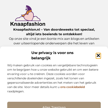
Knaapfashion.nl – Van doordeweeks tot speciaal,
altijd iets boeiends te ontdekken!
Op onze site vind je een bonte mix aan blogs en artikelen
over uiteenlopende onderwerpen die het leven van
alledag nét dat beetje extra geven.
Uw privacy is voor ons
belangrijk
Onze informatie
Wij maken gebruik van cookies en vergelijkbare technologieën
Linkbuilding kopen: wat jij moet weten om het veilig en effectief in te zetten
Inkomsten genereren met mijn website: zo maak jij van je online platform een geldbron
om te begrijpen hoe u onze website gebruikt en om een betere
ervaring voor u te creëren. Deze cookies worden voor
Bericht categorie
verschillende doeleinden ingezet, zoals het tonen van
gepersonaliseerde advertenties en het meten van het gebruik
van de site. Voor meer details kunt u
ons cookiebeleid
raadplegen.
Ga Naar Bo
Alles Toestaan