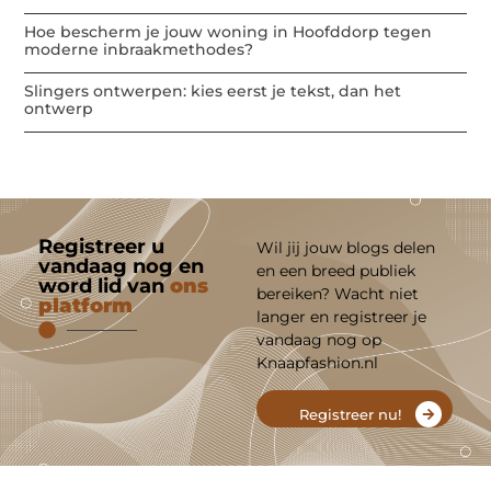
Hoe bescherm je jouw woning in Hoofddorp tegen
moderne inbraakmethodes?
Slingers ontwerpen: kies eerst je tekst, dan het
ontwerp
Registreer u
Wil jij jouw blogs delen
vandaag nog en
en een breed publiek
word lid van
ons
bereiken? Wacht niet
platform
langer en registreer je
vandaag nog op
Knaapfashion.nl
Registreer nu!