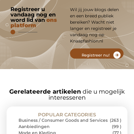
Registreer u
Wil jij jouw blogs delen
vandaag nog en
en een breed publiek
word lid van
ons
bereiken? Wacht niet
platform
langer en registreer je
vandaag nog op
Knaapfashion.nl
Registreer nu!
Gerelateerde artikelen
die u mogelijk
interesseren
POPULAR CATEGORIES
Business / Consumer Goods and Services
(263 )
Aanbiedingen
(99 )
Mode en Kleding
(77 )