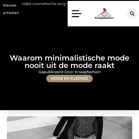
jke cosmetische zorg met oog voor natuurlijke resultaten
Bouwen aan 
Nieuwe
artikelen
Waarom minimalistische mode
nooit uit de mode raakt
Gepubliceerd Door Knaapfashion
MODE EN KLEDING