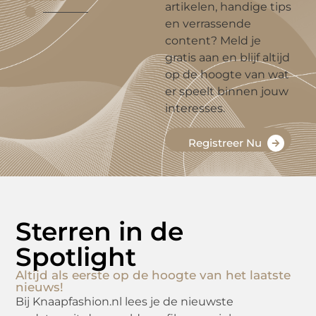
artikelen, handige tips
en verrassende
content? Meld je
gratis aan en blijf altijd
op de hoogte van wat
er speelt binnen jouw
interesses.
Registreer Nu
Sterren in de
Spotlight
Altijd als eerste op de hoogte van het laatste
nieuws!
Bij Knaapfashion.nl lees je de nieuwste