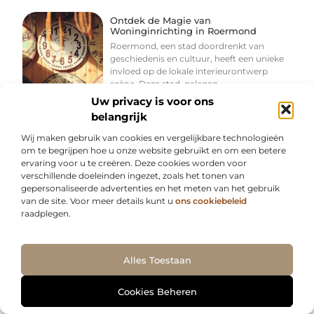
Ontdek de Magie van
Woninginrichting in Roermond
Roermond, een stad doordrenkt van
geschiedenis en cultuur, heeft een unieke
invloed op de lokale interieurontwerp
scène. Deze stad, gelegen
Uw privacy is voor ons
belangrijk
Wij maken gebruik van cookies en vergelijkbare technologieën
om te begrijpen hoe u onze website gebruikt en om een betere
ervaring voor u te creëren. Deze cookies worden voor
Werkkleding in Bussum: De
verschillende doeleinden ingezet, zoals het tonen van
Essentiële Gids voor Professionals
gepersonaliseerde advertenties en het meten van het gebruik
en Lokale Bedrijven
van de site. Voor meer details kunt u
ons cookiebeleid
Als professional of eigenaar van een
raadplegen.
lokaal bedrijf in Bussum, weet je
waarschijnlijk hoe belangrijk het is om de
juiste
Ga Naar Bo
Alles Toestaan
Cookies Beheren