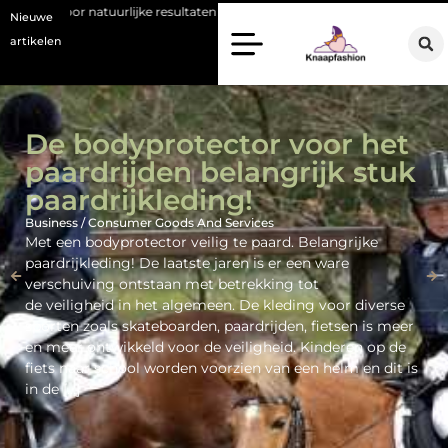
ke resultaten
Bouwen aan een luxueuze garderobe in een kledingwink
Nieuwe
artikelen
De bodyprotector voor het
paardrijden belangrijk stuk
paardrijkleding!
Business / Consumer Goods And Services
Met een bodyprotector veilig te paard. Belangrijke
paardrijkleding! De laatste jaren is er een ware
verschuiving ontstaan met betrekking tot
de veiligheid in het algemeen. De kleding voor diverse
sporten zoals skateboarden, paardrijden, fietsen is meer
en meer ontwikkeld voor de veiligheid. Kinderen op de
fiets naar school worden voorzien van een helm en dit is
in de […]