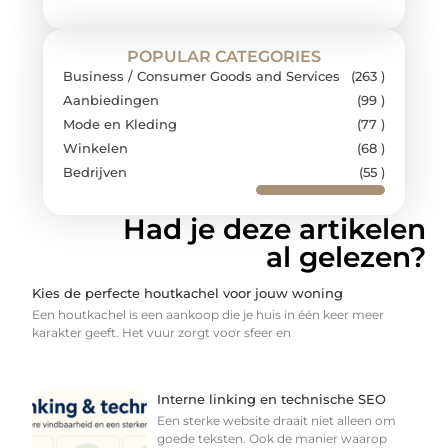
POPULAR CATEGORIES
Business / Consumer Goods and Services
(263 )
Aanbiedingen
(99 )
Mode en Kleding
(77 )
Winkelen
(68 )
Bedrijven
(55 )
Had je deze artikelen
al gelezen?
Kies de perfecte houtkachel voor jouw woning
Een houtkachel is een aankoop die je huis in één keer meer
karakter geeft. Het vuur zorgt voor sfeer en
Interne linking en technische SEO
Een sterke website draait niet alleen om
goede teksten. Ook de manier waarop