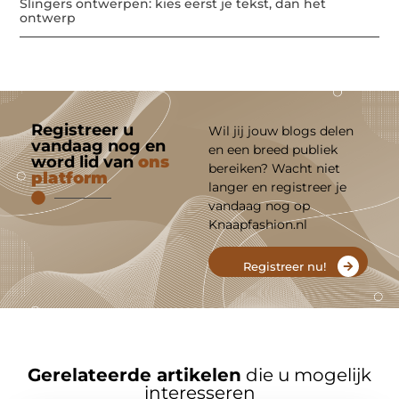
Slingers ontwerpen: kies eerst je tekst, dan het
ontwerp
Registreer u
Wil jij jouw blogs delen
vandaag nog en
en een breed publiek
word lid van
ons
bereiken? Wacht niet
platform
langer en registreer je
vandaag nog op
Knaapfashion.nl
Registreer nu!
Gerelateerde artikelen
die u mogelijk
interesseren