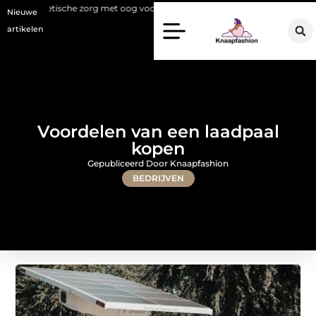
he zorg met oog voor natuurlijke resultaten
Bouwen aan een luxueuze
Nieuwe
artikelen
Voordelen van een laadpaal
kopen
Gepubliceerd Door Knaapfashion
BEDRIJVEN