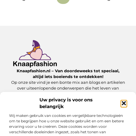
Knaapfashion.nl – Van doordeweeks tot speciaal,
altijd iets boeiends te ontdekken!
Op onze site vind je een bonte mix aan blogs en artikelen
over uiteenlopende onderwerpen die het leven van
alledag nét dat beetje extra geven.
Uw privacy is voor ons
belangrijk
Onze informatie
Wij maken gebruik van cookies en vergelijkbare technologieën
Linkbuilding kopen: wat jij moet weten om het veilig en effectief in te zetten
Inkomsten genereren met mijn website: zo maak jij van je online platform een geldbron
om te begrijpen hoe u onze website gebruikt en om een betere
ervaring voor u te creëren. Deze cookies worden voor
Bericht categorie
verschillende doeleinden ingezet, zoals het tonen van