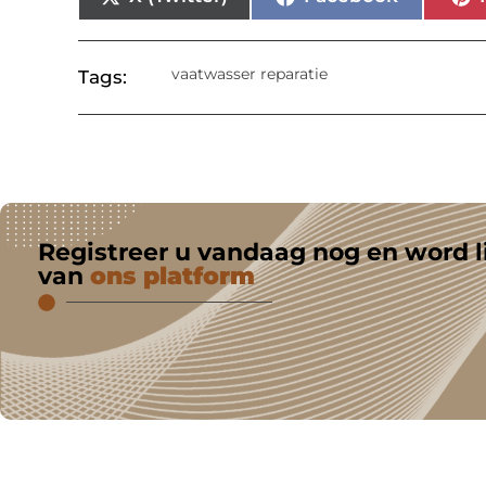
vaatwasser reparatie
Tags:
Registreer u vandaag nog en word l
van
ons platform