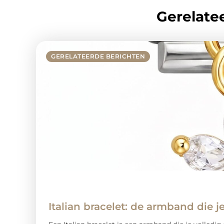
Gerelatee
GERELATEERDE BERICHTEN
Italian bracelet: de armband die j