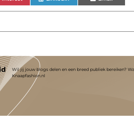
id
Wil jij jouw blogs delen en een breed publiek bereiken? W
Knaapfashion.nl