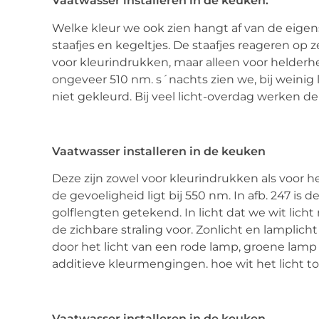
Vaatwasser installeren in de keuken:
Welke kleur we ook zien hangt af van de eige
staafjes en kegeltjes. De staafjes reageren op 
voor kleurindrukken, maar alleen voor helderhe
ongeveer 510 nm. s´nachts zien we, bij weinig l
niet gekleurd. Bij veel licht-overdag werken de
Vaatwasser installeren in de keuken
Deze zijn zowel voor kleurindrukken als voor 
de gevoeligheid ligt bij 550 nm. In afb. 247 is
golflengten getekend. In licht dat we wit licht
de zichbare straling voor. Zonlicht en lamplic
door het licht van een rode lamp, groene la
additieve kleurmengingen. hoe wit het licht to
Vaatwasser installeren in de keuken