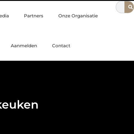
in Nijmegen
Waarom een escaperoom ideaal is voor gezinnen
edia
Partners
Onze Organisatie
Aanmelden
Contact
 keuken