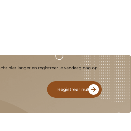
acht niet langer en registreer je vandaag nog op
Registreer nu!