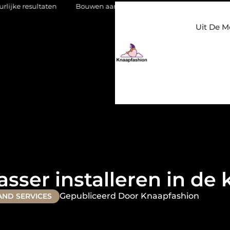
en
Bouwen aan een luxueuze garderobe in een kledingwinkel 
Uit De M
sser installeren in de
Gepubliceerd Door Knaapfashion
AND SERVICES