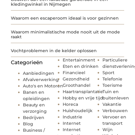
kledingwinkel in Nijmegen
Waarom een escaperoom ideaal is voor gezinnen
Waarom minimalistische mode nooit uit de mode
raakt
Vochtproblemen in de kelder oplossen
Entertainment
Particuliere
Categorieën
Eten en drinken
dienstverleni
Financieel
Sport
Aanbiedingen
Gezondheid
Telefonie
Afvalverwerking
Groothandel
Toerisme
Auto's en Motoren
Haartransplantatie
Tuin en
Banen en
Hobby en vrije tijd
buitenleven
opleidingen
Horeca
Vakantie
Beauty en
Huishoudelijk
Verbouwen
verzorging
Industrie
Vervoer en
Bedrijven
Internet
transport
Blog
Internet
Wijn
Business /