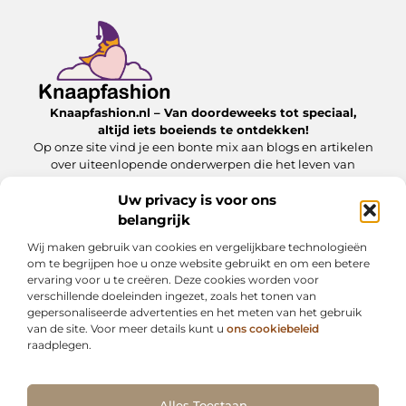
Knaapfashion.nl – Van doordeweeks tot speciaal,
altijd iets boeiends te ontdekken!
Op onze site vind je een bonte mix aan blogs en artikelen
over uiteenlopende onderwerpen die het leven van
alledag nét dat beetje extra geven.
Uw privacy is voor ons
belangrijk
Onze informatie
Wij maken gebruik van cookies en vergelijkbare technologieën
Linkbuilding kopen: wat jij moet weten om het veilig en effectief in te zetten
Inkomsten genereren met mijn website: zo maak jij van je online platform een geldbron
om te begrijpen hoe u onze website gebruikt en om een betere
ervaring voor u te creëren. Deze cookies worden voor
Bericht categorie
verschillende doeleinden ingezet, zoals het tonen van
gepersonaliseerde advertenties en het meten van het gebruik
van de site. Voor meer details kunt u
ons cookiebeleid
raadplegen.
Ga Naar Bo
Alles Toestaan