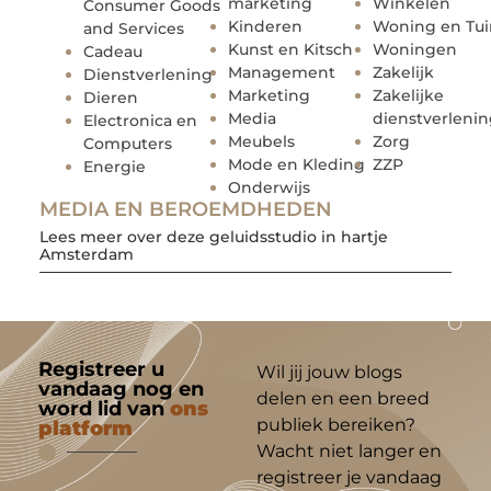
marketing
Winkelen
Consumer Goods
Kinderen
Woning en Tui
and Services
Kunst en Kitsch
Woningen
Cadeau
Management
Zakelijk
Dienstverlening
Marketing
Zakelijke
Dieren
Media
dienstverleni
Electronica en
Meubels
Zorg
Computers
Mode en Kleding
ZZP
Energie
Onderwijs
MEDIA EN BEROEMDHEDEN
Lees meer over deze geluidsstudio in hartje
Amsterdam
Registreer u
Wil jij jouw blogs
vandaag nog en
delen en een breed
word lid van
ons
publiek bereiken?
platform
Wacht niet langer en
registreer je vandaag