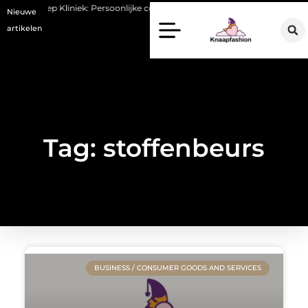
an Lennep Kliniek: Persoonlijke cosmetische zorg met oog voor natuurlijke
Nieuwe
artikelen
Tag: stoffenbeurs
BUSINESS / CONSUMER GOODS AND SERVICES