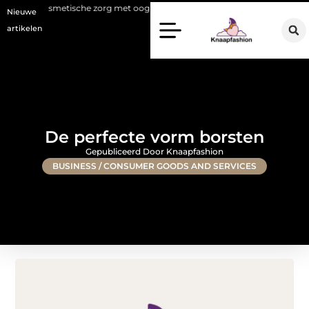
tische zorg met oog voor natuurlijke resultaten
Bouwen aan een luxu
Nieuwe
artikelen
De perfecte vorm borsten
Gepubliceerd Door Knaapfashion
BUSINESS / CONSUMER GOODS AND SERVICES