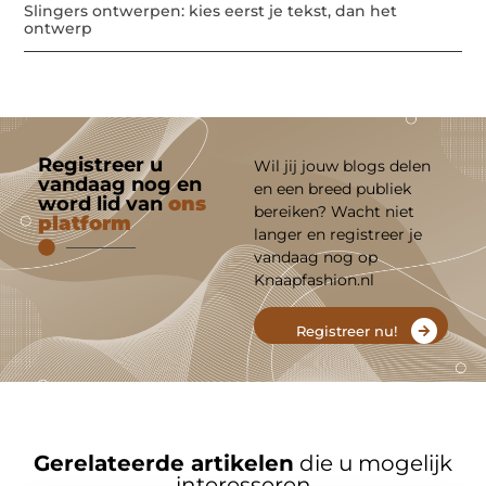
Slingers ontwerpen: kies eerst je tekst, dan het
ontwerp
Registreer u
Wil jij jouw blogs delen
vandaag nog en
en een breed publiek
word lid van
ons
bereiken? Wacht niet
platform
langer en registreer je
vandaag nog op
Knaapfashion.nl
Registreer nu!
Gerelateerde artikelen
die u mogelijk
interesseren