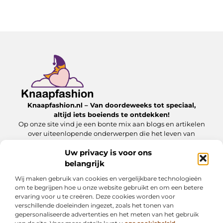
Knaapfashion.nl – Van doordeweeks tot speciaal,
altijd iets boeiends te ontdekken!
Op onze site vind je een bonte mix aan blogs en artikelen
over uiteenlopende onderwerpen die het leven van
alledag nét dat beetje extra geven.
Uw privacy is voor ons
belangrijk
Onze informatie
Wij maken gebruik van cookies en vergelijkbare technologieën
Linkbuilding kopen: wat jij moet weten om het veilig en effectief in te zetten
Inkomsten genereren met mijn website: zo maak jij van je online platform een geldbron
om te begrijpen hoe u onze website gebruikt en om een betere
ervaring voor u te creëren. Deze cookies worden voor
Bericht categorie
verschillende doeleinden ingezet, zoals het tonen van
gepersonaliseerde advertenties en het meten van het gebruik