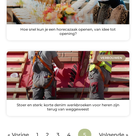
Hoe snel kun je een horecazaak openen, van idee tot
opening?
VERBOUWEN
Stoer en sterk: korte denim werkbroeken voor heren zijn
terug van weggeweest
« Vorige
1
2
3
4
5
Volgende »