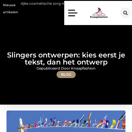
ke cosmetische zorg met oog voor natuurlijke resultaten
Bouwen aan e
Nieuwe
artikelen
Slingers ontwerpen: kies eerst je
tekst, dan het ontwerp
Gepubliceerd Door Knaapfashion
BLOG