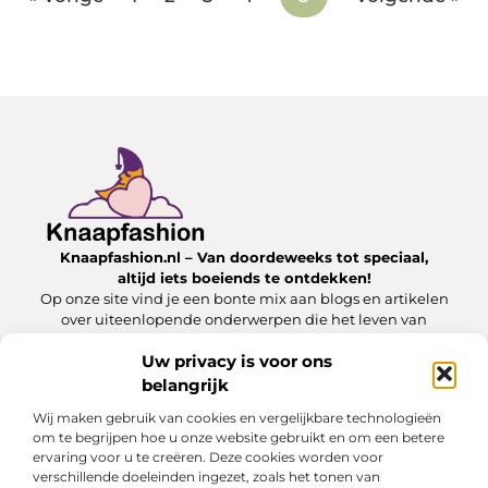
Knaapfashion.nl – Van doordeweeks tot speciaal,
altijd iets boeiends te ontdekken!
Op onze site vind je een bonte mix aan blogs en artikelen
over uiteenlopende onderwerpen die het leven van
alledag nét dat beetje extra geven.
Uw privacy is voor ons
belangrijk
Onze informatie
Wij maken gebruik van cookies en vergelijkbare technologieën
Linkbuilding kopen: wat jij moet weten om het veilig en effectief in te zetten
Inkomsten genereren met mijn website: zo maak jij van je online platform een geldbron
om te begrijpen hoe u onze website gebruikt en om een betere
ervaring voor u te creëren. Deze cookies worden voor
Bericht categorie
verschillende doeleinden ingezet, zoals het tonen van