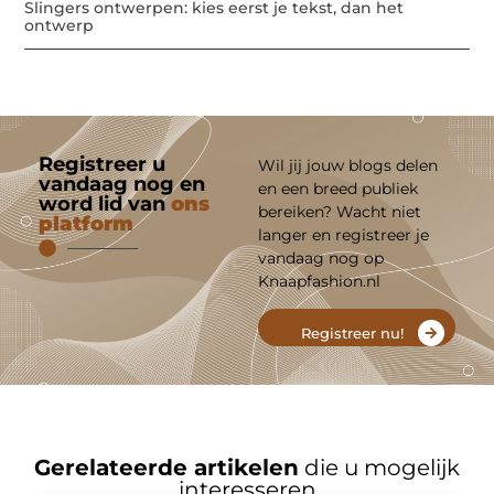
Slingers ontwerpen: kies eerst je tekst, dan het
ontwerp
Registreer u
Wil jij jouw blogs delen
vandaag nog en
en een breed publiek
word lid van
ons
bereiken? Wacht niet
platform
langer en registreer je
vandaag nog op
Knaapfashion.nl
Registreer nu!
Gerelateerde artikelen
die u mogelijk
interesseren