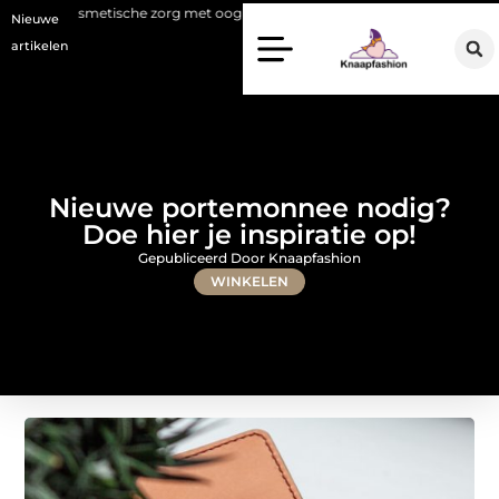
sche zorg met oog voor natuurlijke resultaten
Bouwen aan een luxueu
Nieuwe
artikelen
Nieuwe portemonnee nodig?
Doe hier je inspiratie op!
Gepubliceerd Door Knaapfashion
WINKELEN