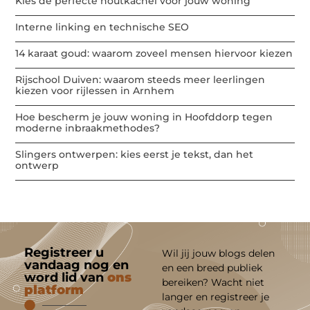
Kies de perfecte houtkachel voor jouw woning
Interne linking en technische SEO
14 karaat goud: waarom zoveel mensen hiervoor kiezen
Rijschool Duiven: waarom steeds meer leerlingen
kiezen voor rijlessen in Arnhem
Hoe bescherm je jouw woning in Hoofddorp tegen
moderne inbraakmethodes?
Slingers ontwerpen: kies eerst je tekst, dan het
ontwerp
Registreer u
Wil jij jouw blogs delen
vandaag nog en
en een breed publiek
word lid van
ons
bereiken? Wacht niet
platform
langer en registreer je