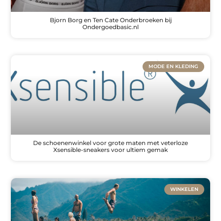
Bjorn Borg en Ten Cate Onderbroeken bij
Ondergoedbasic.nl
MODE EN KLEDING
De schoenenwinkel voor grote maten met veterloze
Xsensible-sneakers voor ultiem gemak
WINKELEN