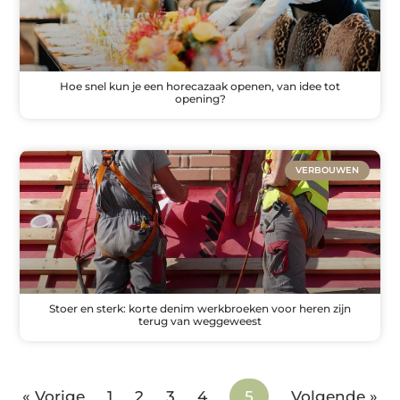
Hoe snel kun je een horecazaak openen, van idee tot
opening?
VERBOUWEN
Stoer en sterk: korte denim werkbroeken voor heren zijn
terug van weggeweest
« Vorige
1
2
3
4
5
Volgende »