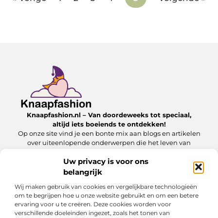
Knaapfashion.nl – Van doordeweeks tot speciaal,
altijd iets boeiends te ontdekken!
Op onze site vind je een bonte mix aan blogs en artikelen
over uiteenlopende onderwerpen die het leven van
alledag nét dat beetje extra geven.
Uw privacy is voor ons
belangrijk
Onze informatie
Wij maken gebruik van cookies en vergelijkbare technologieën
Linkbuilding kopen: wat jij moet weten om het veilig en effectief in te zetten
Inkomsten genereren met mijn website: zo maak jij van je online platform een geldbron
om te begrijpen hoe u onze website gebruikt en om een betere
ervaring voor u te creëren. Deze cookies worden voor
Bericht categorie
verschillende doeleinden ingezet, zoals het tonen van