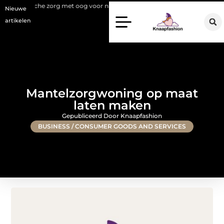
e zorg met oog voor natuurlijke resultaten
Bouwen aan een luxueuze 
Nieuwe
artikelen
Mantelzorgwoning op maat
laten maken
Gepubliceerd Door Knaapfashion
BUSINESS / CONSUMER GOODS AND SERVICES