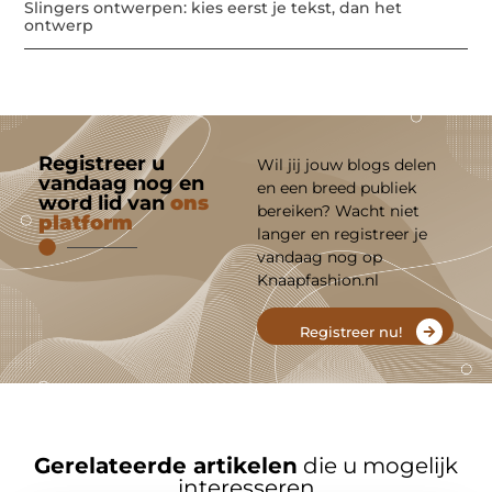
Slingers ontwerpen: kies eerst je tekst, dan het
ontwerp
Registreer u
Wil jij jouw blogs delen
vandaag nog en
en een breed publiek
word lid van
ons
bereiken? Wacht niet
platform
langer en registreer je
vandaag nog op
Knaapfashion.nl
Registreer nu!
Gerelateerde artikelen
die u mogelijk
interesseren