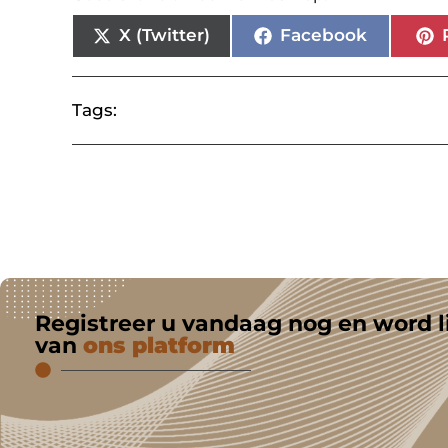
X (Twitter)
Facebook
Tags:
Registreer u vandaag nog en word l
van
ons platform