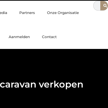
ijmegen
Waarom een escaperoom ideaal is voor gezinnen
edia
Partners
Onze Organisatie
Aanmelden
Contact
 caravan verkopen