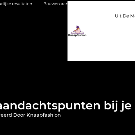
Bouwen aan een luxueuze garderobe in een kledingwinkel in N
Uit De M
 aandachtspunten bij je
ceerd Door Knaapfashion