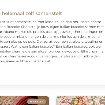
e helemaal zelf samenstelt
g zelf kunt samenstellen met losse Italian charms. Iedere charm
alian Bracelet Shop stel je jouw eigen Italian bracelet samen met
armband maken die precies past bij jouw stijl, herinneringen en
onele bedelarmband hangen de charms niet los aan de armband.
gen plat op de pols. Dat zorgt voor een strakke uitstraling en
en. Wat is een Italian bracelet? Een Italian bracelet, ook wel
metalen charms die aan elkaar worden gekoppeld. Elke charm is
nt de charms eenvoudig vervangen, verplaatsen of uitbreiden.
t ongeveer achttien charms. Het
WINKELEN
W