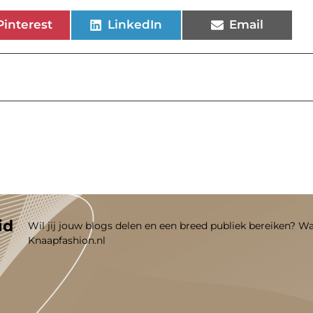
Pinterest
LinkedIn
Email
id
Wil jij jouw blogs delen en een breed publiek bereiken? W
Knaapfashion.nl