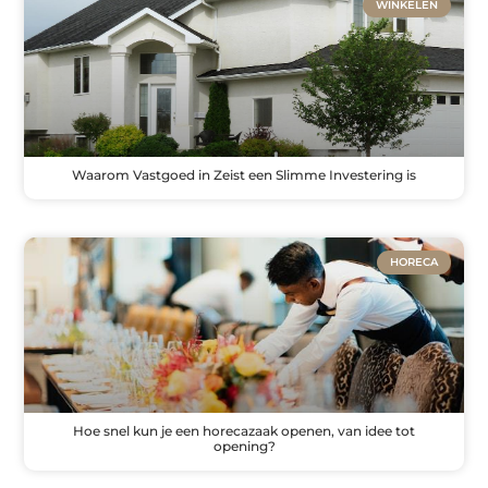
WINKELEN
Waarom Vastgoed in Zeist een Slimme Investering is
HORECA
Hoe snel kun je een horecazaak openen, van idee tot
opening?