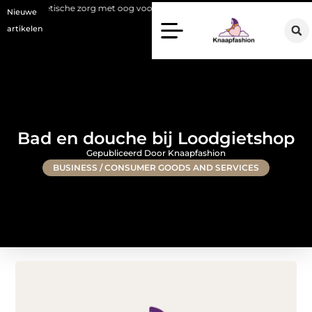
he zorg met oog voor natuurlijke resultaten
Bouwen aan een luxueuze
Nieuwe
artikelen
Bad en douche bij Loodgietshop
Gepubliceerd Door Knaapfashion
BUSINESS / CONSUMER GOODS AND SERVICES