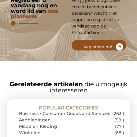
Registreer u
Wil jij jouw blogs delen
vandaag nog en
en een breed publiek
word lid van
ons
bereiken? Wacht niet
platform
langer en registreer je
vandaag nog op
Knaapfashion.nl
Registreer nu!
Gerelateerde artikelen
die u mogelijk
interesseren
POPULAR CATEGORIES
Business / Consumer Goods and Services
(263 )
Aanbiedingen
(99 )
Mode en Kleding
(77 )
Winkelen
(68 )