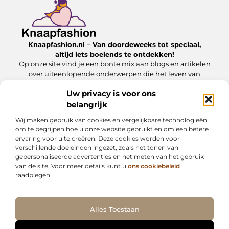
Knaapfashion.nl – Van doordeweeks tot speciaal,
altijd iets boeiends te ontdekken!
Op onze site vind je een bonte mix aan blogs en artikelen
over uiteenlopende onderwerpen die het leven van
alledag nét dat beetje extra geven.
Uw privacy is voor ons
belangrijk
Onze informatie
Wij maken gebruik van cookies en vergelijkbare technologieën
Linkbuilding kopen: wat jij moet weten om het veilig en effectief in te zetten
Inkomsten genereren met mijn website: zo maak jij van je online platform een geldbron
om te begrijpen hoe u onze website gebruikt en om een betere
ervaring voor u te creëren. Deze cookies worden voor
Bericht categorie
verschillende doeleinden ingezet, zoals het tonen van
gepersonaliseerde advertenties en het meten van het gebruik
van de site. Voor meer details kunt u
ons cookiebeleid
raadplegen.
Ga Naar Bo
Alles Toestaan
Website index
Cookiebeleid (EU)