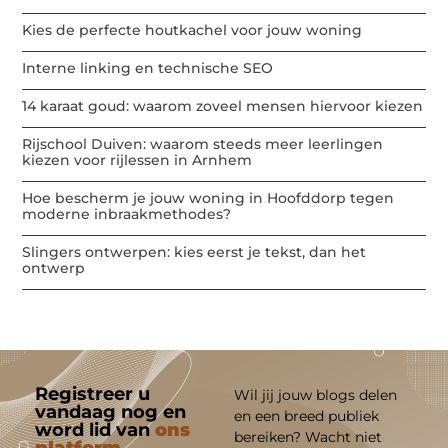
Kies de perfecte houtkachel voor jouw woning
Interne linking en technische SEO
14 karaat goud: waarom zoveel mensen hiervoor kiezen
Rijschool Duiven: waarom steeds meer leerlingen
kiezen voor rijlessen in Arnhem
Hoe bescherm je jouw woning in Hoofddorp tegen
moderne inbraakmethodes?
Slingers ontwerpen: kies eerst je tekst, dan het
ontwerp
Registreer u
Wil jij jouw blogs delen
vandaag nog en
en een breed publiek
word lid van
ons
bereiken? Wacht niet