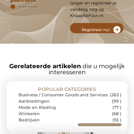
platform
langer en registreer je
vandaag nog op
Knaapfashion.nl
Registreer nu!
Gerelateerde artikelen
die u mogelijk
interesseren
POPULAR CATEGORIES
Business / Consumer Goods and Services
(263 )
Aanbiedingen
(99 )
Mode en Kleding
(77 )
Winkelen
(68 )
Bedrijven
(55 )