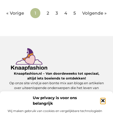
« Vorige
1
2
3
4
5
Volgende »
Knaapfashion.nl – Van doordeweeks tot speciaal,
altijd iets boeiends te ontdekken!
Op onze site vind je een bonte mix aan blogs en artikelen
over uiteenlopende onderwerpen die het leven van
alledag nét dat beetje extra geven.
Uw privacy is voor ons
belangrijk
Onze informatie
Wij maken gebruik van cookies en vergelijkbare technologieën
Linkbuilding kopen: wat jij moet weten om het veilig en effectief in te zetten
Inkomsten genereren met mijn website: zo maak jij van je online platform een geldbron