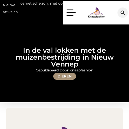
smetische zorg met oog voor natuurlijke resultaten
Bouwen aan een l
Nieuwe
artikelen
In de val lokken met de
muizenbestrijding in Nieuw
Vennep
Gepubliceerd Door Knaapfashion
DIEREN