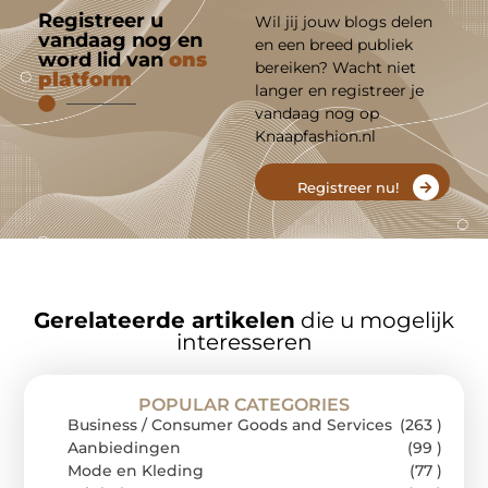
Registreer u
Wil jij jouw blogs delen
vandaag nog en
en een breed publiek
word lid van
ons
bereiken? Wacht niet
platform
langer en registreer je
vandaag nog op
Knaapfashion.nl
Registreer nu!
Gerelateerde artikelen
die u mogelijk
interesseren
POPULAR CATEGORIES
Business / Consumer Goods and Services
(263 )
Aanbiedingen
(99 )
Mode en Kleding
(77 )