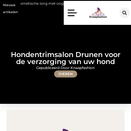
metische zorg met oog voor natuurlijke resultaten
Bouwen aan een lu
Nieuwe
artikelen
Hondentrimsalon Drunen voor
de verzorging van uw hond
Gepubliceerd Door Knaapfashion
DIEREN