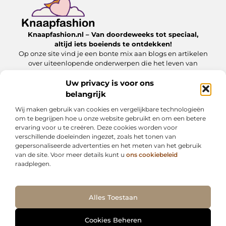
Knaapfashion.nl – Van doordeweeks tot speciaal,
altijd iets boeiends te ontdekken!
Op onze site vind je een bonte mix aan blogs en artikelen
over uiteenlopende onderwerpen die het leven van
alledag nét dat beetje extra geven.
Uw privacy is voor ons
belangrijk
Onze informatie
Wij maken gebruik van cookies en vergelijkbare technologieën
Linkbuilding kopen: wat jij moet weten om het veilig en effectief in te zetten
Inkomsten genereren met mijn website: zo maak jij van je online platform een geldbron
om te begrijpen hoe u onze website gebruikt en om een betere
ervaring voor u te creëren. Deze cookies worden voor
Bericht categorie
verschillende doeleinden ingezet, zoals het tonen van
gepersonaliseerde advertenties en het meten van het gebruik
van de site. Voor meer details kunt u
ons cookiebeleid
raadplegen.
Ga Naar Bo
Alles Toestaan
Website index
Cookiebeleid (EU)
@2025 www.knaapfashion.nl. All Right Reserved.
Cookies Beheren