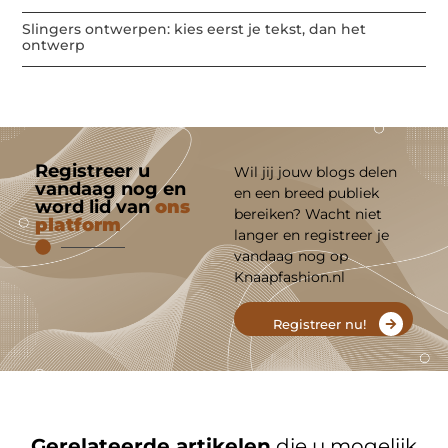
Slingers ontwerpen: kies eerst je tekst, dan het
ontwerp
Registreer u
Wil jij jouw blogs delen
vandaag nog en
en een breed publiek
word lid van
ons
bereiken? Wacht niet
platform
langer en registreer je
vandaag nog op
Knaapfashion.nl
Registreer nu!
Gerelateerde artikelen
die u mogelijk