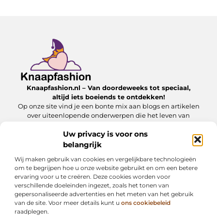
Knaapfashion.nl – Van doordeweeks tot speciaal,
altijd iets boeiends te ontdekken!
Op onze site vind je een bonte mix aan blogs en artikelen
over uiteenlopende onderwerpen die het leven van
alledag nét dat beetje extra geven.
Uw privacy is voor ons
belangrijk
Onze informatie
Wij maken gebruik van cookies en vergelijkbare technologieën
Linkbuilding kopen: wat jij moet weten om het veilig en effectief in te zetten
Inkomsten genereren met mijn website: zo maak jij van je online platform een geldbron
om te begrijpen hoe u onze website gebruikt en om een betere
ervaring voor u te creëren. Deze cookies worden voor
Bericht categorie
verschillende doeleinden ingezet, zoals het tonen van
gepersonaliseerde advertenties en het meten van het gebruik
van de site. Voor meer details kunt u
ons cookiebeleid
raadplegen.