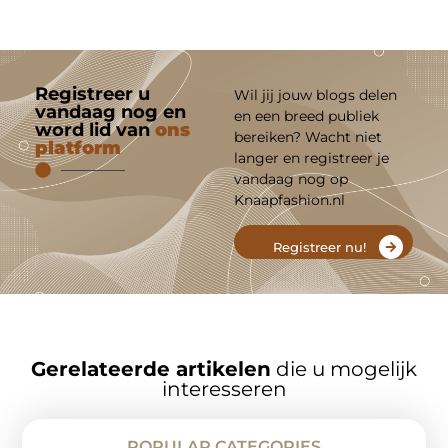
Registreer u
Wil jij jouw blogs delen
vandaag nog en
en een breed publiek
word lid van
ons
bereiken? Wacht niet
platform
langer en registreer je
vandaag nog op
Knaapfashion.nl
Registreer nu!
Gerelateerde artikelen
die u mogelijk
interesseren
POPULAR CATEGORIES