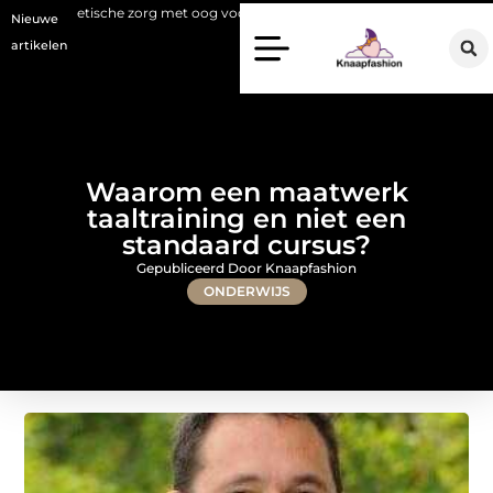
he zorg met oog voor natuurlijke resultaten
Bouwen aan een luxueuze
Nieuwe
artikelen
Waarom een maatwerk
taaltraining en niet een
standaard cursus?
Gepubliceerd Door Knaapfashion
ONDERWIJS