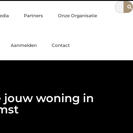
 Nijmegen
Waarom een escaperoom ideaal is voor gezinnen
edia
Partners
Onze Organisatie
Aanmelden
Contact
e jouw woning in
omst