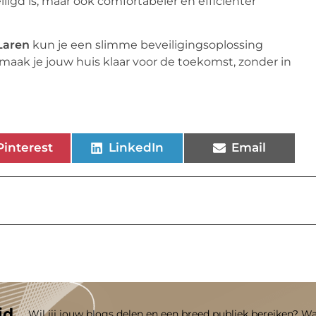
ligd is, maar ook comfortabeler en efficiënter
Laren
kun je een slimme beveiligingsoplossing
 maak je jouw huis klaar voor de toekomst, zonder in
Pinterest
LinkedIn
Email
id
Wil jij jouw blogs delen en een breed publiek bereiken? W