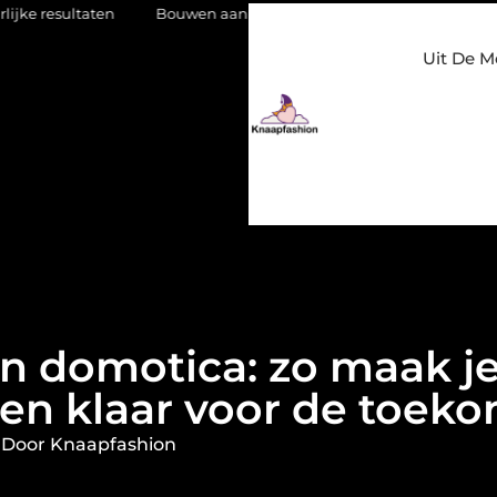
Bouwen aan een luxueuze garderobe in een kledingwinkel in
Uit De M
n domotica: zo maak j
en klaar voor de toek
 Door Knaapfashion