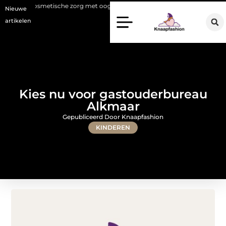
metische zorg met oog voor natuurlijke resultaten
Bouwen aan een lu
Nieuwe
artikelen
Kies nu voor gastouderbureau
Alkmaar
Gepubliceerd Door Knaapfashion
KINDEREN