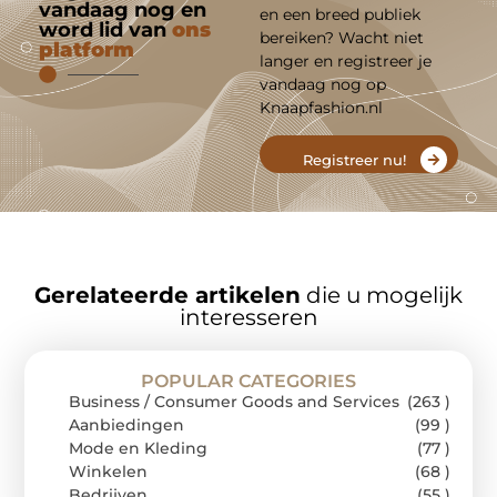
vandaag nog en
en een breed publiek
word lid van
ons
bereiken? Wacht niet
platform
langer en registreer je
vandaag nog op
Knaapfashion.nl
Registreer nu!
Gerelateerde artikelen
die u mogelijk
interesseren
POPULAR CATEGORIES
Business / Consumer Goods and Services
(263 )
Aanbiedingen
(99 )
Mode en Kleding
(77 )
Winkelen
(68 )
Bedrijven
(55 )