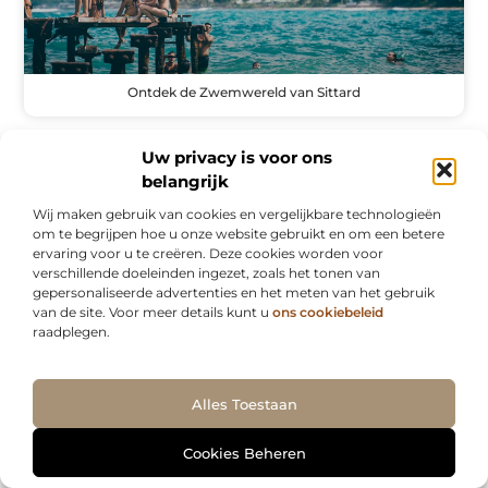
Ontdek de Zwemwereld van Sittard
Uw privacy is voor ons
belangrijk
WINKELEN
Wij maken gebruik van cookies en vergelijkbare technologieën
om te begrijpen hoe u onze website gebruikt en om een betere
ervaring voor u te creëren. Deze cookies worden voor
verschillende doeleinden ingezet, zoals het tonen van
gepersonaliseerde advertenties en het meten van het gebruik
van de site. Voor meer details kunt u
ons cookiebeleid
raadplegen.
Zonwering in Zutphen – Maximaal Genieten van Schaduw
en Comfort
Ga Naar Bo
Alles Toestaan
WINKELEN
Cookies Beheren