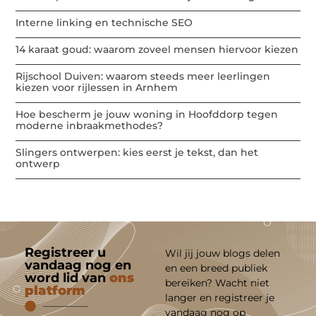
Interne linking en technische SEO
14 karaat goud: waarom zoveel mensen hiervoor kiezen
Rijschool Duiven: waarom steeds meer leerlingen
kiezen voor rijlessen in Arnhem
Hoe bescherm je jouw woning in Hoofddorp tegen
moderne inbraakmethodes?
Slingers ontwerpen: kies eerst je tekst, dan het
ontwerp
Registreer u
Wil jij jouw blogs delen
vandaag nog en
en een breed publiek
word lid van
ons
bereiken? Wacht niet
platform
langer en registreer je
vandaag nog op