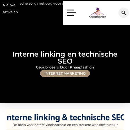
 met oog voor natuurlijke resultaten
Bouwen aan een luxueuze garder
Nieuwe
artikelen
Interne linking en technische
SEO
Gepubliceerd Door Knaapfashion
INTERNET MARKETING