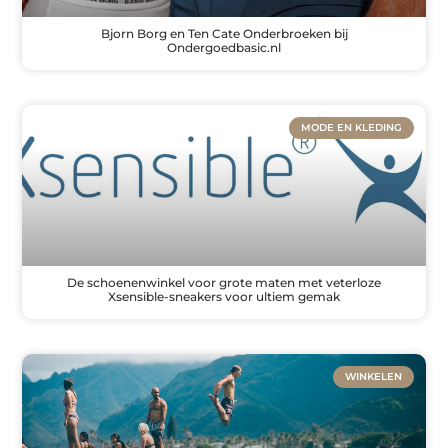
Bjorn Borg en Ten Cate Onderbroeken bij
Ondergoedbasic.nl
MODE EN KLEDING
De schoenenwinkel voor grote maten met veterloze
Xsensible-sneakers voor ultiem gemak
WINKELEN