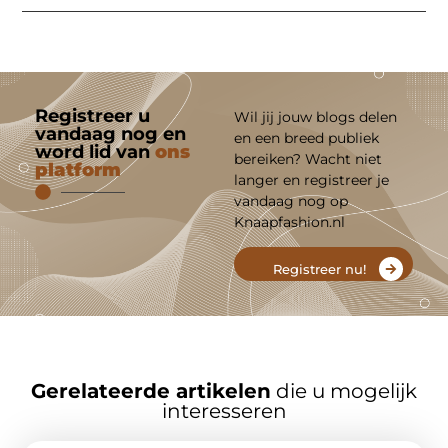
Registreer u
Wil jij jouw blogs delen
vandaag nog en
en een breed publiek
word lid van
ons
bereiken? Wacht niet
platform
langer en registreer je
vandaag nog op
Knaapfashion.nl
Registreer nu!
Gerelateerde artikelen
die u mogelijk
interesseren