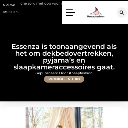
zorg met oog voor natuurlijke resultaten
Bouwen aan een luxueuze ga
Nieuwe
artikelen
Essenza is toonaangevend als
het om dekbedovertrekken,
pyjama’s en
slaapkameraccessoires gaat.
Gepubliceerd Door Knaapfashion
WONING EN TUIN