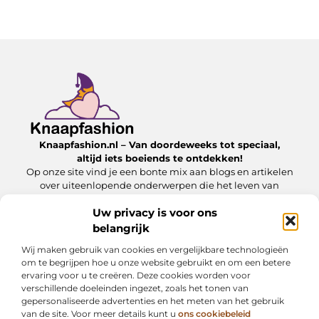
Knaapfashion.nl – Van doordeweeks tot speciaal,
altijd iets boeiends te ontdekken!
Op onze site vind je een bonte mix aan blogs en artikelen
over uiteenlopende onderwerpen die het leven van
alledag nét dat beetje extra geven.
Uw privacy is voor ons
belangrijk
Onze informatie
Wij maken gebruik van cookies en vergelijkbare technologieën
Linkbuilding kopen: wat jij moet weten om het veilig en effectief in te zetten
Inkomsten genereren met mijn website: zo maak jij van je online platform een geldbron
om te begrijpen hoe u onze website gebruikt en om een betere
ervaring voor u te creëren. Deze cookies worden voor
Bericht categorie
verschillende doeleinden ingezet, zoals het tonen van
gepersonaliseerde advertenties en het meten van het gebruik
van de site. Voor meer details kunt u
ons cookiebeleid