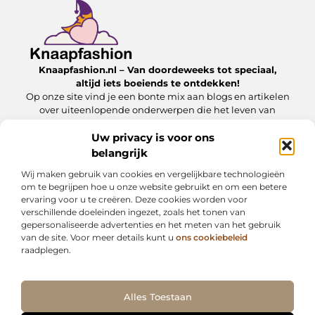
Knaapfashion.nl – Van doordeweeks tot speciaal,
altijd iets boeiends te ontdekken!
Op onze site vind je een bonte mix aan blogs en artikelen
over uiteenlopende onderwerpen die het leven van
alledag nét dat beetje extra geven.
Uw privacy is voor ons
belangrijk
Onze informatie
Wij maken gebruik van cookies en vergelijkbare technologieën
Linkbuilding kopen: wat jij moet weten om het veilig en effectief in te zetten
Inkomsten genereren met mijn website: zo maak jij van je online platform een geldbron
om te begrijpen hoe u onze website gebruikt en om een betere
ervaring voor u te creëren. Deze cookies worden voor
Bericht categorie
verschillende doeleinden ingezet, zoals het tonen van
gepersonaliseerde advertenties en het meten van het gebruik
van de site. Voor meer details kunt u
ons cookiebeleid
raadplegen.
Ga Naar Bo
Alles Toestaan
Website index
Cookiebeleid (EU)