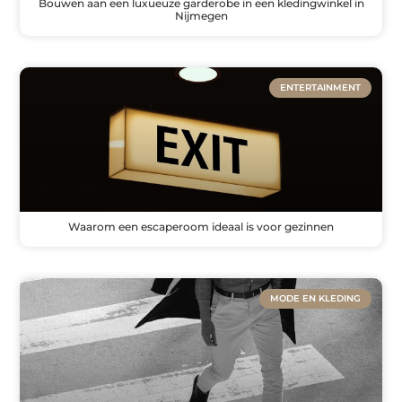
Bouwen aan een luxueuze garderobe in een kledingwinkel in
Nijmegen
ENTERTAINMENT
Waarom een escaperoom ideaal is voor gezinnen
MODE EN KLEDING