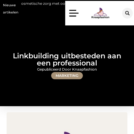
osmetische zorg met oog voor natuurlijke resultaten
Bouwen aan een l
Nieuwe
artikelen
Linkbuilding uitbesteden aan
een professional
Gepubliceerd Door Knaapfashion
MARKETING