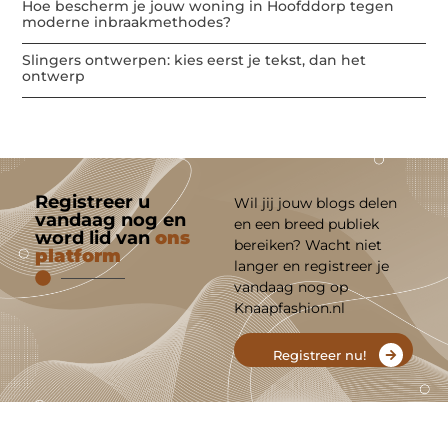
Hoe bescherm je jouw woning in Hoofddorp tegen
moderne inbraakmethodes?
Slingers ontwerpen: kies eerst je tekst, dan het
ontwerp
Registreer u
Wil jij jouw blogs delen
vandaag nog en
en een breed publiek
word lid van
ons
bereiken? Wacht niet
platform
langer en registreer je
vandaag nog op
Knaapfashion.nl
Registreer nu!