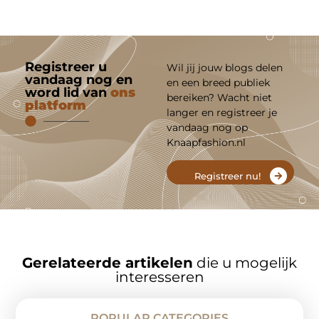
Registreer u
Wil jij jouw blogs delen
vandaag nog en
en een breed publiek
word lid van
ons
bereiken? Wacht niet
platform
langer en registreer je
vandaag nog op
Knaapfashion.nl
Registreer nu!
Gerelateerde artikelen
die u mogelijk
interesseren
POPULAR CATEGORIES