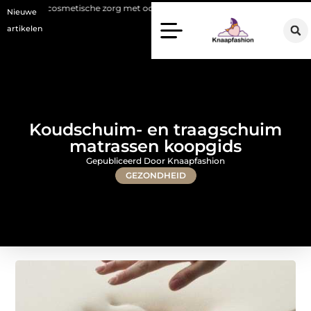
tische zorg met oog voor natuurlijke resultaten
Bouwen aan een luxu
Nieuwe
artikelen
Koudschuim- en traagschuim
matrassen koopgids
Gepubliceerd Door Knaapfashion
GEZONDHEID