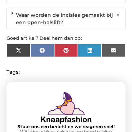
Waar worden de incisies gemaakt bij
▼
een open-halslift?
Goed artikel? Deel hem dan op:
X
Facebook
Pinterest
LinkedIn
Email
(Twitter)
Tags:
Stuur ons een bericht en we reageren snel!
Wil jij jouw blogs delen en een breed publiek