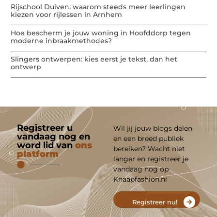
Rijschool Duiven: waarom steeds meer leerlingen
kiezen voor rijlessen in Arnhem
Hoe bescherm je jouw woning in Hoofddorp tegen
moderne inbraakmethodes?
Slingers ontwerpen: kies eerst je tekst, dan het
ontwerp
Registreer u
Wil jij jouw blogs delen
vandaag nog en
en een breed publiek
word lid van
ons
bereiken? Wacht niet
platform
langer en registreer je
vandaag nog op
Knaapfashion.nl
Registreer nu!