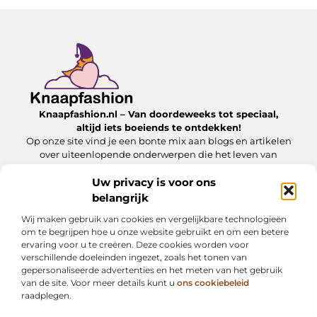
Knaapfashion.nl – Van doordeweeks tot speciaal,
altijd iets boeiends te ontdekken!
Op onze site vind je een bonte mix aan blogs en artikelen
over uiteenlopende onderwerpen die het leven van
alledag nét dat beetje extra geven.
Uw privacy is voor ons
belangrijk
Onze informatie
Wij maken gebruik van cookies en vergelijkbare technologieën
Linkbuilding kopen: wat jij moet weten om het veilig en effectief in te zetten
Inkomsten genereren met mijn website: zo maak jij van je online platform een geldbron
om te begrijpen hoe u onze website gebruikt en om een betere
ervaring voor u te creëren. Deze cookies worden voor
Bericht categorie
verschillende doeleinden ingezet, zoals het tonen van
gepersonaliseerde advertenties en het meten van het gebruik
van de site. Voor meer details kunt u
ons cookiebeleid
raadplegen.