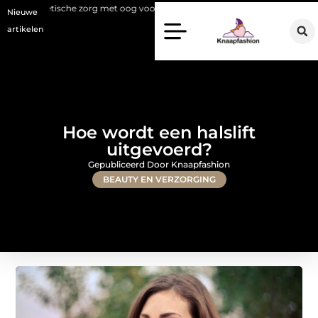
che zorg met oog voor natuurlijke resultaten
Bouwen aan een luxueuz
Nieuwe
artikelen
Hoe wordt een halslift
uitgevoerd?
Gepubliceerd Door Knaapfashion
BEAUTY EN VERZORGING