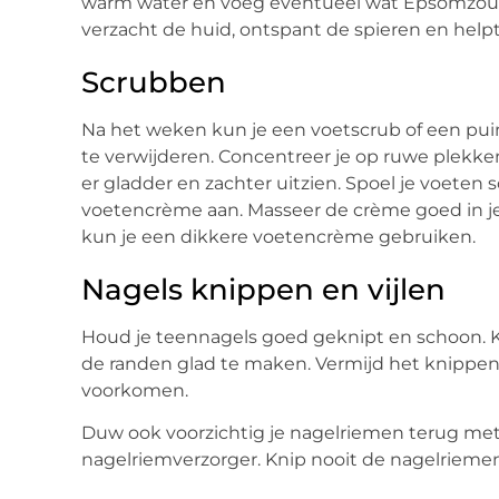
warm water en voeg eventueel wat Epsomzout t
verzacht de huid, ontspant de spieren en helpt
Scrubben
Na het weken kun je een voetscrub of een pu
te verwijderen. Concentreer je op ruwe plekken 
er gladder en zachter uitzien. Spoel je voete
voetencrème aan. Masseer de crème goed in je 
kun je een dikkere voetencrème gebruiken.
Nagels knippen en vijlen
Houd je teennagels goed geknipt en schoon. Kn
de randen glad te maken. Vermijd het knippe
voorkomen.
Duw ook voorzichtig je nagelriemen terug met
nagelriemverzorger. Knip nooit de nagelriemen