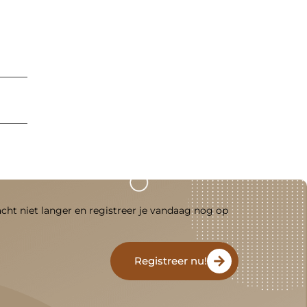
acht niet langer en registreer je vandaag nog op
Registreer nu!