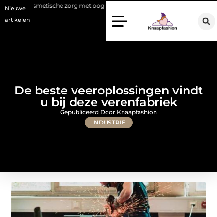
metische zorg met oog voor natuurlijke resultaten
Bouwen aan een lu
Nieuwe
artikelen
De beste veeroplossingen vindt
u bij deze verenfabriek
Gepubliceerd Door Knaapfashion
INDUSTRIE