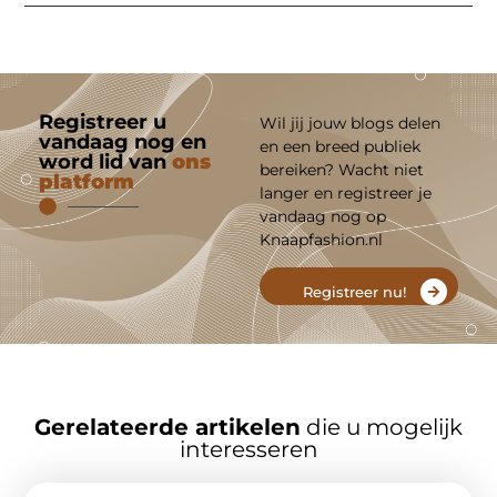
Registreer u
Wil jij jouw blogs delen
vandaag nog en
en een breed publiek
word lid van
ons
bereiken? Wacht niet
platform
langer en registreer je
vandaag nog op
Knaapfashion.nl
Registreer nu!
Gerelateerde artikelen
die u mogelijk
interesseren