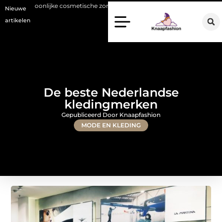
onlijke cosmetische zorg met oog voor natuurlijke resultaten
Bouwen
Nieuwe
artikelen
De beste Nederlandse
kledingmerken
Gepubliceerd Door Knaapfashion
MODE EN KLEDING