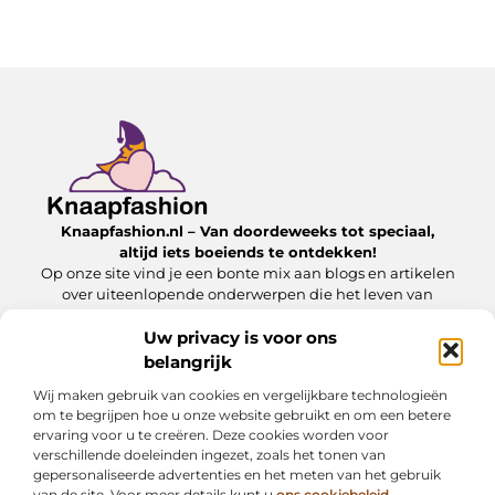
Knaapfashion.nl – Van doordeweeks tot speciaal,
altijd iets boeiends te ontdekken!
Op onze site vind je een bonte mix aan blogs en artikelen
over uiteenlopende onderwerpen die het leven van
alledag nét dat beetje extra geven.
Uw privacy is voor ons
belangrijk
Onze informatie
Wij maken gebruik van cookies en vergelijkbare technologieën
Linkbuilding kopen: wat jij moet weten om het veilig en effectief in te zetten
Inkomsten genereren met mijn website: zo maak jij van je online platform een geldbron
om te begrijpen hoe u onze website gebruikt en om een betere
ervaring voor u te creëren. Deze cookies worden voor
Bericht categorie
verschillende doeleinden ingezet, zoals het tonen van
gepersonaliseerde advertenties en het meten van het gebruik
van de site. Voor meer details kunt u
ons cookiebeleid