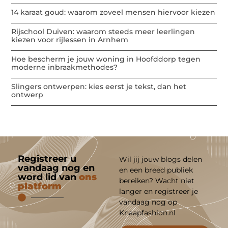
14 karaat goud: waarom zoveel mensen hiervoor kiezen
Rijschool Duiven: waarom steeds meer leerlingen
kiezen voor rijlessen in Arnhem
Hoe bescherm je jouw woning in Hoofddorp tegen
moderne inbraakmethodes?
Slingers ontwerpen: kies eerst je tekst, dan het
ontwerp
Registreer u
Wil jij jouw blogs delen
vandaag nog en
en een breed publiek
word lid van
ons
bereiken? Wacht niet
platform
langer en registreer je
vandaag nog op
Knaapfashion.nl