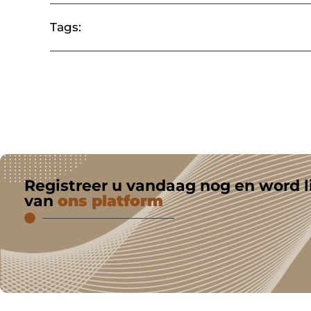
Tags:
Registreer u vandaag nog en word l
van
ons platform