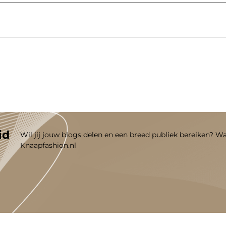
id
Wil jij jouw blogs delen en een breed publiek bereiken? W
Knaapfashion.nl