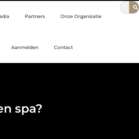
n Nijmegen
Waarom een escaperoom ideaal is voor gezinnen
edia
Partners
Onze Organisatie
Aanmelden
Contact
en spa?