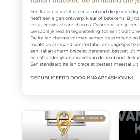
Italian bracelet: de armband die j
Een Italian bracelet is een armband die je volledi
heeft een eigen ontwerp, kleur of betekenis. Bij It
losse, verwisselbare charms. Daardoor kun je een 
persoonlijkheid. In tegenstelling tot een traditi
De Italian charms vormen samen de armband en lig
maakt de armband comfortabel om dagelijks te drag
een Italian charm bracelet genoemd, bestaat uit 
een afzonderlijk onderdeel van de armband. Je ku
Een standaard Italian bracelet bestaat meestal ui
GEPUBLICEERD DOOR KNAAPFASHION.NL
AANBIEDINGEN