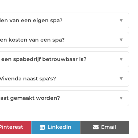
len van een eigen spa?
▼
gen kosten van een spa?
▼
 een spabedrijf betrouwbaar is?
▼
Vivenda naast spa's?
▼
maat gemaakt worden?
▼
Pinterest
LinkedIn
Email