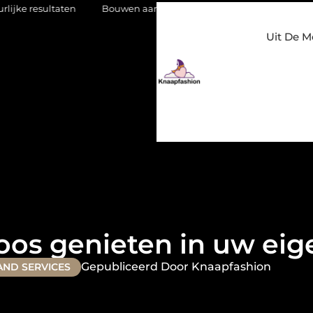
en
Bouwen aan een luxueuze garderobe in een kledingwinkel i
Uit De M
oos genieten in uw eig
Gepubliceerd Door Knaapfashion
AND SERVICES