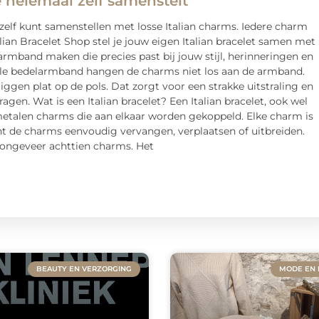
e helemaal zelf samenstelt
g zelf kunt samenstellen met losse Italian charms. Iedere charm
alian Bracelet Shop stel je jouw eigen Italian bracelet samen met
armband maken die precies past bij jouw stijl, herinneringen en
onele bedelarmband hangen de charms niet los aan de armband.
gen plat op de pols. Dat zorgt voor een strakke uitstraling en
en. Wat is een Italian bracelet? Een Italian bracelet, ook wel
metalen charms die aan elkaar worden gekoppeld. Elke charm is
nt de charms eenvoudig vervangen, verplaatsen of uitbreiden.
t ongeveer achttien charms. Het
BEAUTY EN VERZORGING
MODE EN 