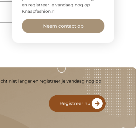
en registreer je vandaag nog op
Knaapfashion.nl
Neem contact op
acht niet langer en registreer je vandaag nog op
Registreer nu!