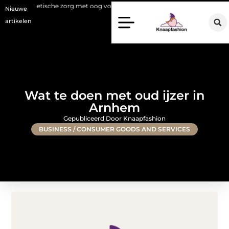
ische zorg met oog voor natuurlijke resultaten
Bouwen aan een luxue
Nieuwe
artikelen
Wat te doen met oud ijzer in
Arnhem
Gepubliceerd Door Knaapfashion
BUSINESS / CONSUMER GOODS AND SERVICES