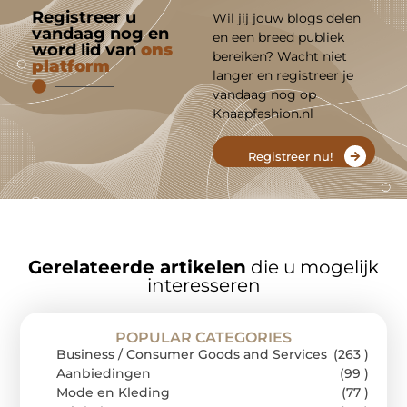
Registreer u
Wil jij jouw blogs delen
vandaag nog en
en een breed publiek
word lid van
ons
bereiken? Wacht niet
platform
langer en registreer je
vandaag nog op
Knaapfashion.nl
Registreer nu!
Gerelateerde artikelen
die u mogelijk
interesseren
POPULAR CATEGORIES
Business / Consumer Goods and Services
(263 )
Aanbiedingen
(99 )
Mode en Kleding
(77 )