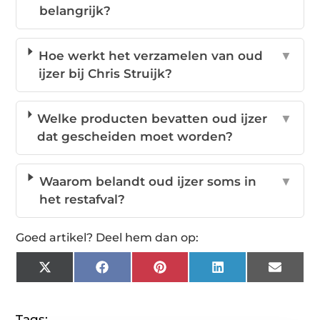
belangrijk?
Hoe werkt het verzamelen van oud
▼
ijzer bij Chris Struijk?
Welke producten bevatten oud ijzer
▼
dat gescheiden moet worden?
Waarom belandt oud ijzer soms in
▼
het restafval?
Goed artikel? Deel hem dan op:
X
Facebook
Pinterest
LinkedIn
Email
(Twitter)
Tags: