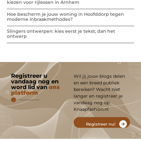
kiezen voor rijlessen in Arnhem
Hoe bescherm je jouw woning in Hoofddorp tegen
moderne inbraakmethodes?
Slingers ontwerpen: kies eerst je tekst, dan het
ontwerp
Registreer u
Wil jij jouw blogs delen
vandaag nog en
en een breed publiek
word lid van
ons
bereiken? Wacht niet
platform
langer en registreer je
vandaag nog op
Knaapfashion.nl
Registreer nu!