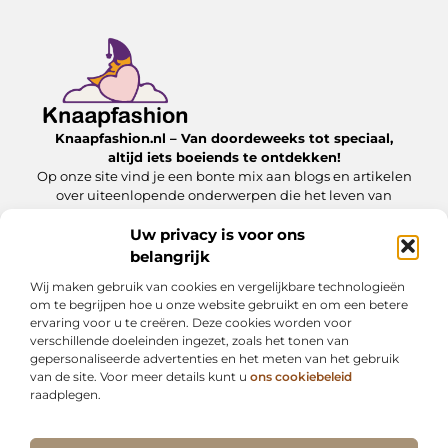
Knaapfashion.nl – Van doordeweeks tot speciaal,
altijd iets boeiends te ontdekken!
Op onze site vind je een bonte mix aan blogs en artikelen
over uiteenlopende onderwerpen die het leven van
alledag nét dat beetje extra geven.
Uw privacy is voor ons
belangrijk
Onze informatie
Wij maken gebruik van cookies en vergelijkbare technologieën
Linkbuilding kopen: wat jij moet weten om het veilig en effectief in te zetten
Inkomsten genereren met mijn website: zo maak jij van je online platform een geldbron
om te begrijpen hoe u onze website gebruikt en om een betere
ervaring voor u te creëren. Deze cookies worden voor
Bericht categorie
verschillende doeleinden ingezet, zoals het tonen van
gepersonaliseerde advertenties en het meten van het gebruik
van de site. Voor meer details kunt u
ons cookiebeleid
raadplegen.