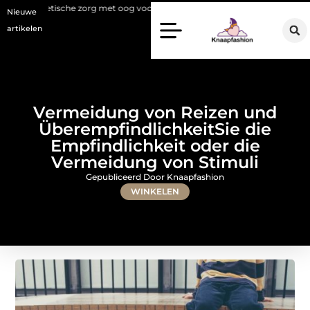
e zorg met oog voor natuurlijke resultaten
Bouwen aan een luxueuze 
Nieuwe
artikelen
Vermeidung von Reizen und
ÜberempfindlichkeitSie die
Empfindlichkeit oder die
Vermeidung von Stimuli
Gepubliceerd Door Knaapfashion
WINKELEN