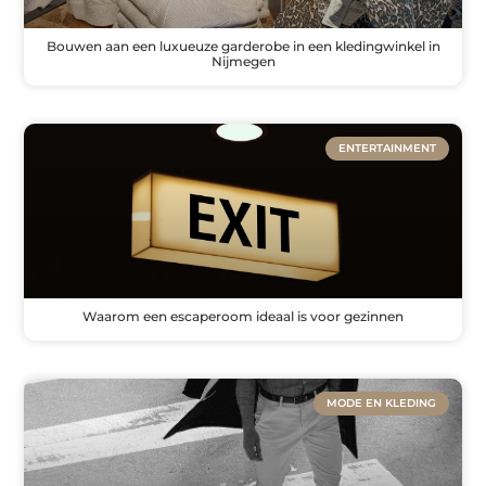
Bouwen aan een luxueuze garderobe in een kledingwinkel in
Nijmegen
ENTERTAINMENT
Waarom een escaperoom ideaal is voor gezinnen
MODE EN KLEDING