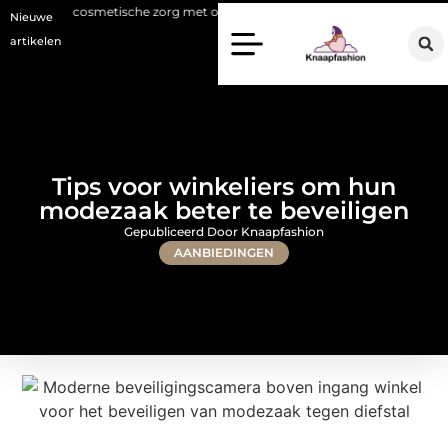
metische zorg met oog voor natuurlijke resultaten
Bouwen aan een lu
Nieuwe
artikelen
Tips voor winkeliers om hun
modezaak beter te beveiligen
Gepubliceerd Door Knaapfashion
AANBIEDINGEN