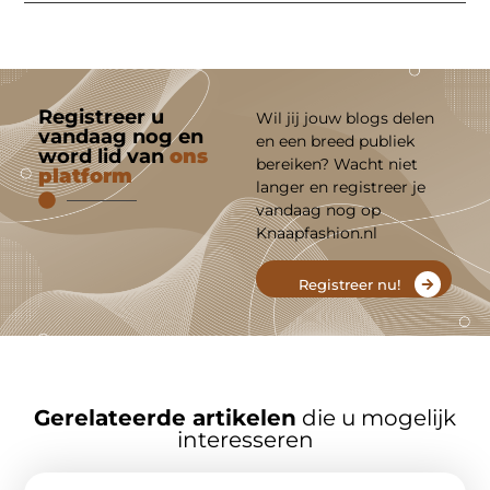
Registreer u
Wil jij jouw blogs delen
vandaag nog en
en een breed publiek
word lid van
ons
bereiken? Wacht niet
platform
langer en registreer je
vandaag nog op
Knaapfashion.nl
Registreer nu!
Gerelateerde artikelen
die u mogelijk
interesseren