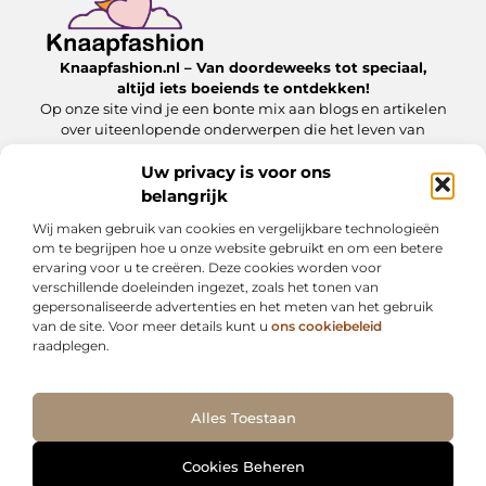
Knaapfashion.nl – Van doordeweeks tot speciaal,
altijd iets boeiends te ontdekken!
Op onze site vind je een bonte mix aan blogs en artikelen
over uiteenlopende onderwerpen die het leven van
alledag nét dat beetje extra geven.
Uw privacy is voor ons
belangrijk
Onze informatie
Wij maken gebruik van cookies en vergelijkbare technologieën
Linkbuilding kopen: wat jij moet weten om het veilig en effectief in te zetten
Inkomsten genereren met mijn website: zo maak jij van je online platform een geldbron
om te begrijpen hoe u onze website gebruikt en om een betere
ervaring voor u te creëren. Deze cookies worden voor
Bericht categorie
verschillende doeleinden ingezet, zoals het tonen van
gepersonaliseerde advertenties en het meten van het gebruik
van de site. Voor meer details kunt u
ons cookiebeleid
raadplegen.
Ga Naar Bo
Alles Toestaan
Website index
Cookiebeleid (EU)
@2025 www.knaapfashion.nl. All Right Reserved.
Cookies Beheren