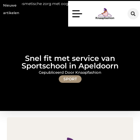
osmetische zorg met oog voor natuurlijke resultaten
Bouwen aan een 
Nieuwe
artikelen
Snel fit met service van
Sportschool in Apeldoorn
Gepubliceerd Door Knaapfashion
SPORT