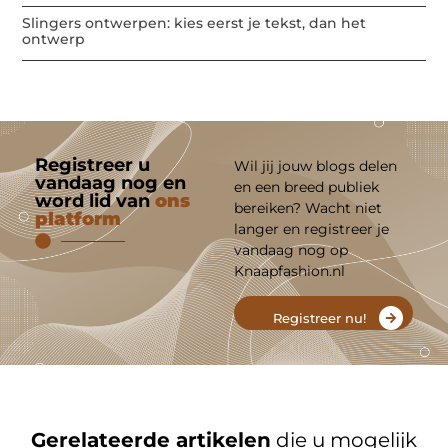
Slingers ontwerpen: kies eerst je tekst, dan het
ontwerp
Registreer u
Wil jij jouw blogs delen
vandaag nog en
en een breed publiek
word lid van
ons
bereiken? Wacht niet
platform
langer en registreer je
vandaag nog op
Knaapfashion.nl
Registreer nu!
Gerelateerde artikelen
die u mogelijk