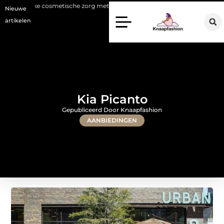
smetische zorg met oog voor natuurlijke resultaten
Bouwen aan een l
Nieuwe
artikelen
Kia Picanto
Gepubliceerd Door Knaapfashion
AANBIEDINGEN