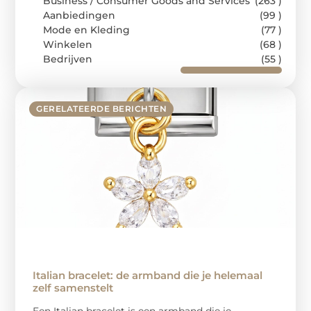
Business / Consumer Goods and Services
(263 )
Aanbiedingen
(99 )
Mode en Kleding
(77 )
Winkelen
(68 )
Bedrijven
(55 )
GERELATEERDE BERICHTEN
Italian bracelet: de armband die je helemaal
zelf samenstelt
Een Italian bracelet is een armband die je