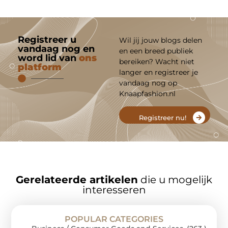
Registreer u
Wil jij jouw blogs delen
vandaag nog en
en een breed publiek
word lid van
ons
bereiken? Wacht niet
platform
langer en registreer je
vandaag nog op
Knaapfashion.nl
Registreer nu!
Gerelateerde artikelen
die u mogelijk
interesseren
POPULAR CATEGORIES