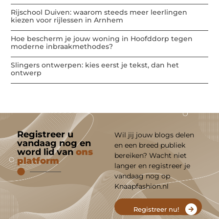
Rijschool Duiven: waarom steeds meer leerlingen
kiezen voor rijlessen in Arnhem
Hoe bescherm je jouw woning in Hoofddorp tegen
moderne inbraakmethodes?
Slingers ontwerpen: kies eerst je tekst, dan het
ontwerp
Registreer u
Wil jij jouw blogs delen
vandaag nog en
en een breed publiek
word lid van
ons
bereiken? Wacht niet
platform
langer en registreer je
vandaag nog op
Knaapfashion.nl
Registreer nu!