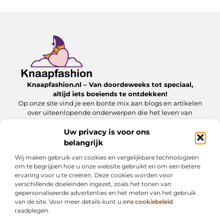
Knaapfashion.nl – Van doordeweeks tot speciaal,
altijd iets boeiends te ontdekken!
Op onze site vind je een bonte mix aan blogs en artikelen
over uiteenlopende onderwerpen die het leven van
alledag nét dat beetje extra geven.
Uw privacy is voor ons
belangrijk
Onze informatie
Wij maken gebruik van cookies en vergelijkbare technologieën
Linkbuilding kopen: wat jij moet weten om het veilig en effectief in te zetten
Inkomsten genereren met mijn website: zo maak jij van je online platform een geldbron
om te begrijpen hoe u onze website gebruikt en om een betere
ervaring voor u te creëren. Deze cookies worden voor
Bericht categorie
verschillende doeleinden ingezet, zoals het tonen van
gepersonaliseerde advertenties en het meten van het gebruik
van de site. Voor meer details kunt u
ons cookiebeleid
raadplegen.