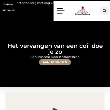
tische zorg met oog voor natuurlijke resultaten
Bouwen aan een luxu
Nieuwe
artikelen
Het vervangen van een coil doe
je zo
Gepubliceerd Door Knaapfashion
AANBIEDINGEN