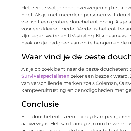
Het eerste wat je moet overwegen bij het kiez
hebt. Als je met meerdere personen wilt douch
wellicht een grotere douchetent nodig. Als je
voor een kleiner model. Verder is het ook bela
zijn tegen water en UV-straling. Kijk daarnaas
haak om je badgoed aan op te hangen en de m
Waar vind je de beste douch
Als je op zoek bent naar de beste douchetent t
Survivalspecialisten
zeker een bezoek waard.
van verschillende merken zoals Coleman, Outw
kampeeruitrusting en benodigdheden met geg
Conclusie
Een douchetent is een handig kampeergereed
aanwezig is. Het kan handig zijn om te weten w
accessoires zodat je de beste douchetent kunt