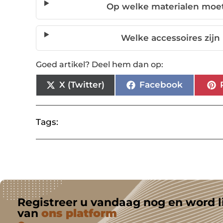
Op welke materialen moet 
Welke accessoires zijn
Goed artikel? Deel hem dan op:
X (Twitter)
Facebook
Tags:
Registreer u vandaag nog en word l
van
ons platform