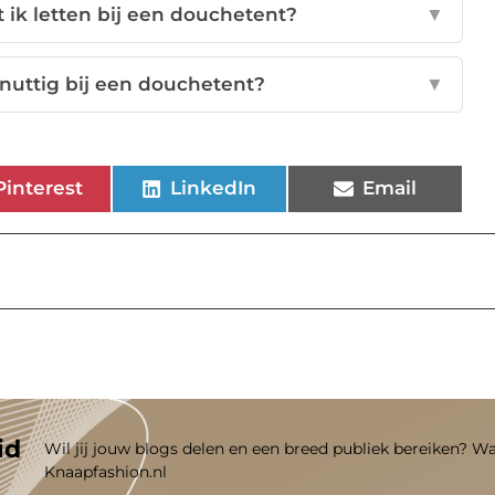
ik letten bij een douchetent?
▼
 nuttig bij een douchetent?
▼
Pinterest
LinkedIn
Email
id
Wil jij jouw blogs delen en een breed publiek bereiken? W
Knaapfashion.nl