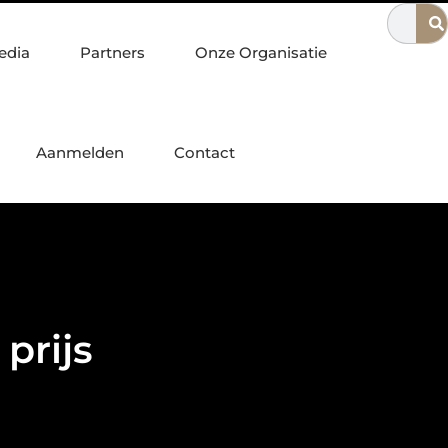
n Nijmegen
Waarom een escaperoom ideaal is voor gezinnen
edia
Partners
Onze Organisatie
Aanmelden
Contact
prijs