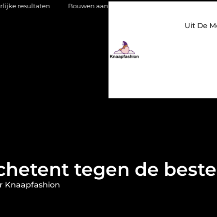
n
Bouwen aan een luxueuze garderobe in een kledingwinkel i
Uit De M
hetent tegen de beste 
r Knaapfashion